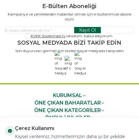
E-Bülten Aboneliği
Kampanya ve yeniliklerden haberdar olmak için e-bültenimize abone
olun!
Kayıt Ol
KVKK Sözleşmesi'ni
okudum, kabul ediyorum.
SOSYAL MEDYADA BİZİ TAKİP EDİN
Son duyuruları görmek için bizleri sosyal medyada takip edin
x
KURUMSAL
ÖNE ÇIKAN BAHARATLAR
ÖNE ÇIKAN KATEGORİLER
ÖNEMLİ BİLGİLER
HIZLI ERİŞİM
Çerez Kullanımı
Kişisel verileriniz, hizmetlerimizin daha iyi bir şekilde