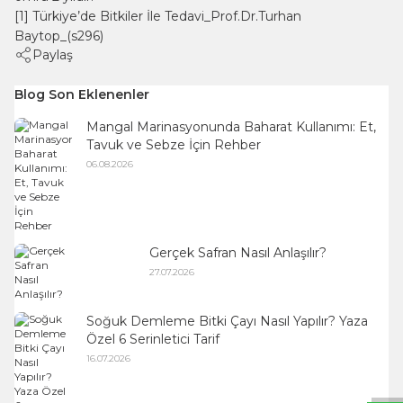
[1] Türkiye’de Bitkiler İle Tedavi_Prof.Dr.Turhan
Baytop_(s296)
Paylaş
Blog Son Eklenenler
Mangal Marinasyonunda Baharat Kullanımı: Et,
Tavuk ve Sebze İçin Rehber
06.08.2026
Gerçek Safran Nasıl Anlaşılır?
27.07.2026
Soğuk Demleme Bitki Çayı Nasıl Yapılır? Yaza
W
h
t
s
a
p
p
B
i
l
g
H
a
t
Özel 6 Serinletici Tarif
16.07.2026