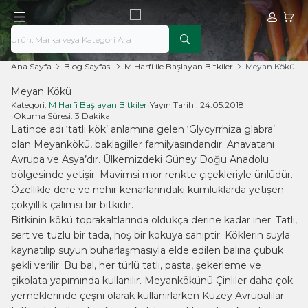
Hesabım
Sepe
Ana Sayfa
Blog Sayfası
M Harfi ile Başlayan Bitkiler
Meyan Kökü
Meyan Kökü
Kategori:
M Harfi Başlayan Bitkiler
•
Yayın Tarihi:
24.05.2018
•
Okuma Süresi:
3 Dakika
Latince adı ‘tatlı kök’ anlamına gelen ‘Glycyrrhiza glabra’
olan Meyankökü, baklagiller familyasındandır. Anavatanı
Avrupa ve Asya’dır. Ülkemizdeki Güney Doğu Anadolu
bölgesinde yetişir. Mavimsi mor renkte çiçekleriyle ünlüdür.
Özellikle dere ve nehir kenarlarındaki kumluklarda yetişen
çokyıllık çalımsı bir bitkidir.
Bitkinin kökü toprakaltlarında oldukça derine kadar iner. Tatlı,
sert ve tuzlu bir tada, hoş bir kokuya sahiptir. Köklerin suyla
kaynatılıp suyun buharlaşmasıyla elde edilen balına çubuk
şekli verilir. Bu bal, her türlü tatlı, pasta, şekerleme ve
çikolata yapımında kullanılır. Meyankökünü Çinliler daha çok
yemeklerinde çeşni olarak kullanırlarken Kuzey Avrupalılar