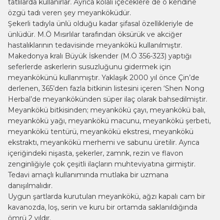
tatlılarda kullanırlar. Ayrıca kolalı içeceklere de o kendine
özgü tadı veren şey meyanköküdür.
Şekerli tadıyla ünlü olduğu kadar şifasal özellikleriyle de
ünlüdür. M.Ö Mısırlılar tarafından öksürük ve akciğer
hastalıklarının tedavisinde meyankökü kullanılmıştır.
Makedonya kralı Büyük İskender (M.Ö 356-323) yaptığı
seferlerde askerlerin susuzluğunu gidermek için
meyankökünü kullanmıştır. Yaklaşık 2000 yıl önce Çin’de
derlenen, 365’den fazla bitkinin listesini içeren ‘Shen Nong
Herbal’de meyankökünden süper ilaç olarak bahsedilmiştir.
Meyankökü bitkisinden; meyankökü çayı, meyankökü balı,
meyankökü yağı, meyankökü macunu, meyankökü şerbeti,
meyankökü tentürü, meyankökü ekstresi, meyankökü
ekstraktı, meyankökü merhemi ve sabunu üretilir. Ayrıca
içeriğindeki nişasta, şekerler, zamnk, rezin ve flavon
zenginliğiyle çok çeşitli ilaçların muhteviyatına girmiştir.
Tedavi amaçlı kullanımında mutlaka bir uzmana
danışılmalıdır.
Uygun şartlarda kurutulan meyankökü, ağzı kapalı cam bir
kavanozda, loş, serin ve kuru bir ortamda saklanıldığında
ömrü 2 yıldır.