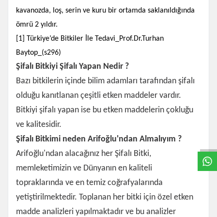
kavanozda, loş, serin ve kuru bir ortamda saklanıldığında
ömrü 2 yıldır.
[1] Türkiye’de Bitkiler İle Tedavi_Prof.Dr.Turhan
Baytop_(s296)
Şifalı Bitkiyi Şifalı Yapan Nedir ?
Bazı bitkilerin içinde bilim adamları tarafından şifalı
olduğu kanıtlanan çeşitli etken maddeler vardır.
Bitkiyi şifalı yapan ise bu etken maddelerin çokluğu
W
h
t
s
a
p
p
B
i
l
g
H
a
t
ve kalitesidir.
Şifalı Bitkimi neden Arifoğlu'ndan Almalıyım ?
Arifoğlu'ndan alacağınız her Şifalı Bitki,
memleketimizin ve Dünyanın en kaliteli
topraklarında ve en temiz coğrafyalarında
yetiştirilmektedir. Toplanan her bitki için özel etken
madde analizleri yapılmaktadır ve bu analizler