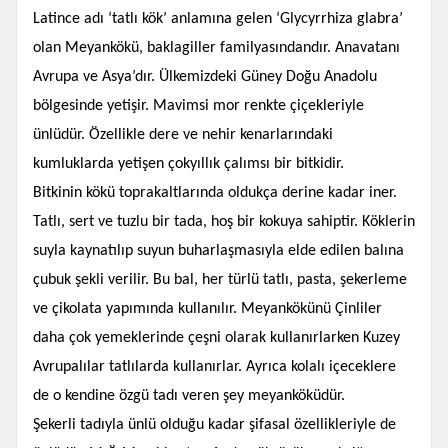
Latince adı ‘tatlı kök’ anlamına gelen ‘Glycyrrhiza glabra’
olan Meyankökü, baklagiller familyasındandır. Anavatanı
Avrupa ve Asya’dır. Ülkemizdeki Güney Doğu Anadolu
bölgesinde yetişir. Mavimsi mor renkte çiçekleriyle
ünlüdür. Özellikle dere ve nehir kenarlarındaki
kumluklarda yetişen çokyıllık çalımsı bir bitkidir.
Bitkinin kökü toprakaltlarında oldukça derine kadar iner.
Tatlı, sert ve tuzlu bir tada, hoş bir kokuya sahiptir. Köklerin
suyla kaynatılıp suyun buharlaşmasıyla elde edilen balına
çubuk şekli verilir. Bu bal, her türlü tatlı, pasta, şekerleme
ve çikolata yapımında kullanılır. Meyankökünü Çinliler
daha çok yemeklerinde çeşni olarak kullanırlarken Kuzey
Avrupalılar tatlılarda kullanırlar. Ayrıca kolalı içeceklere
de o kendine özgü tadı veren şey meyanköküdür.
Şekerli tadıyla ünlü olduğu kadar şifasal özellikleriyle de