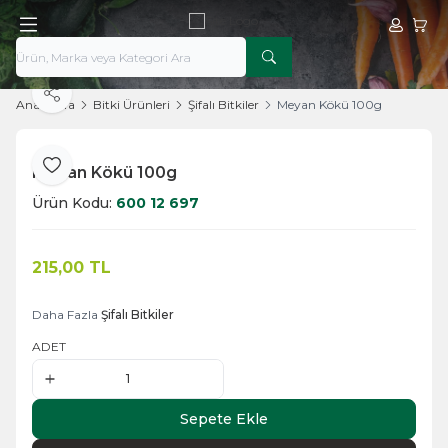
Hesabım
Sepe
Paylaş
Ana Sayfa
Bitki Ürünleri
Şifalı Bitkiler
Meyan Kökü 100g
Meyan Kökü 100g
Favoriye Ekle
Ürün Kodu:
600 12 697
215,00
TL
Sepete Ekle
Daha Fazla
Şifalı Bitkiler
ADET
Sepete Ekle