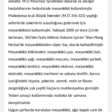
ünlüdür. M.Ö Mısırlılar tarafından öksürük ve akciğer
hastalıklarının tedavisinde meyankökü kullanılmıştır.
Makedonya kralı Büyük İskender (M.Ö 356-323) yaptığı
seferlerde askerlerin susuzluğunu gidermek için
meyankökünü kullanmıştır. Yaklaşık 2000 yıl önce Çin’de
derlenen, 365’den fazla bitkinin listesini içeren ‘Shen Nong
Herbal’de meyankökünden süper ilaç olarak bahsedilmiştir.
Meyankökü bitkisinden; meyankökü çayı, meyankökü balı,
meyankökü yağı, meyankökü macunu, meyankökü şerbeti,
meyankökü tentürü, meyankökü ekstresi, meyankökü
ekstraktı, meyankökü merhemi ve sabunu üretilir. Ayrıca
içeriğindeki nişasta, şekerler, zamnk, rezin ve flavon
zenginliğiyle çok çeşitli ilaçların muhteviyatına girmiştir.
Tedavi amaçlı kullanımında mutlaka bir uzmana
danışılmalıdır.
Uygun şartlarda kurutulan meyankökü, ağzı kapalı cam bir