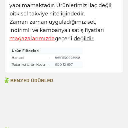
yapılmamaktadır. Ürünlerimiz ilaç değil;
bitkisel takviye niteliğindedir.
Zaman zaman uyguladığımız set,
indirimli ve kampanyalı satış fiyatları
mağazalarımızda
geçerli
değildir.
Ürün Filtreleri
Barkod
:
8691530925998
Tedarikçi Ürün Kodu
:
600 12 697
BENZER ÜRÜNLER
Açlık Otu 50g
Adaçayı 250gr
135,00
TL
199,00
TL