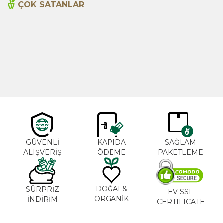
ÇOK SATANLAR
Cajun Seasoning 1000g
Biberiye Yağı 20ml
Yeni
600,00
TL
365,00
TL
GÜVENLİ
KAPIDA
SAĞLAM
ALIŞVERİŞ
ÖDEME
PAKETLEME
DOĞAL&
SÜRPRİZ
EV SSL
ORGANİK
İNDİRİM
CERTIFICATE