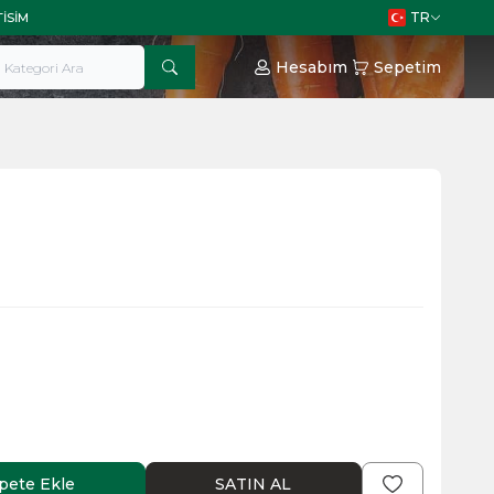
TR
TISIM
Hesabım
Sepetim
pete Ekle
SATIN AL