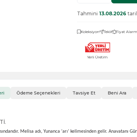
Tahmini
13.08.2026
tar
Koleksiyon
Teklif
Fiyat Alarm
Yerli Üretim
ri
Ödeme Seçenekleri
Tavsiye Et
Beni Ara
İ.
asındandır. Melisa adı, Yunanca ‘arı’ kelimesinden gelir. Anavatanı G