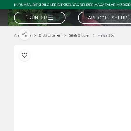
KURUMSAL
BITKI BILGILERI
BITKISEL YAĞ REHBERI
MAĞAZALARIMIZ
BIZD
ÜRÜNLER
ARIFOĞLU SET ÜR
Ana Sayfa
Bitki Ürünleri
Şifalı Bitkiler
Melisa 25g
Paylaş
Favoriye Ekle