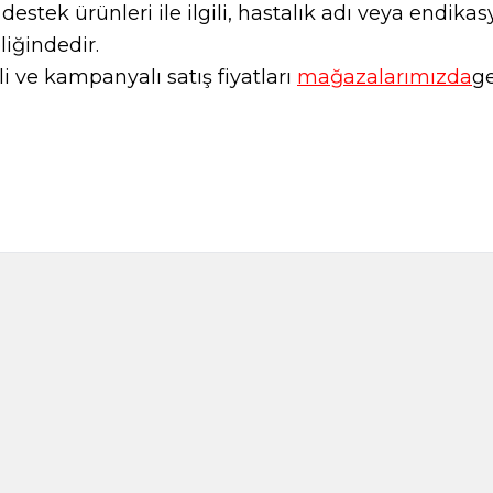
l destek ürünleri ile ilgili, hastalık adı veya endi
liğindedir.
 ve kampanyalı satış fiyatları
mağazalarımızda
ge
Adaçayı 250gr
Adaçayı 
199,00
TL
89,00