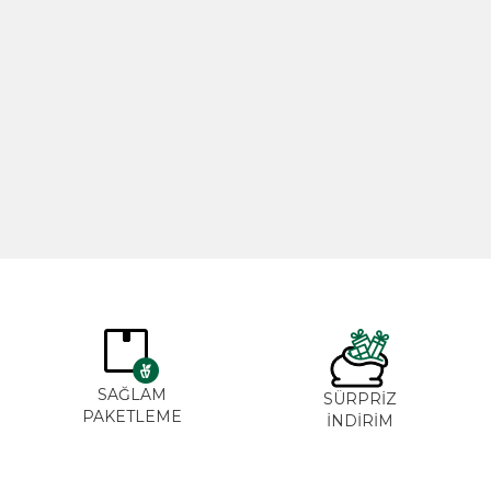
Biberiye Yağı 20ml
Gül Yağı 
365,00
TL
265,00
SAĞLAM
SÜRPRİZ
PAKETLEME
İNDİRİM