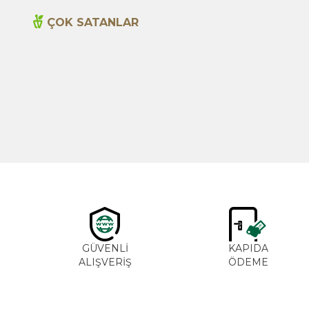
ÇOK SATANLAR
Yeni
Cajun Seasoning 1000g
600,00
TL
GÜVENLİ
KAPIDA
ALIŞVERİŞ
ÖDEME