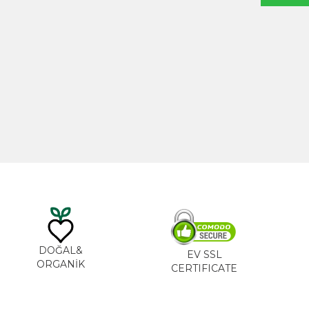
20ml
Hint Yağı 100ml
TL
535,00
TL
DOĞAL&
EV SSL
ORGANİK
CERTIFICATE