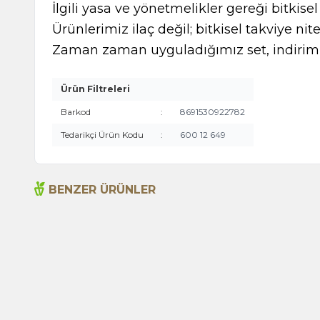
İlgili yasa ve yönetmelikler gereği bitkise
Ürünlerimiz ilaç değil; bitkisel takviye nite
Zaman zaman uyguladığımız set, indirimli
Ürün Filtreleri
Barkod
:
8691530922782
Tedarikçi Ürün Kodu
:
600 12 649
BENZER ÜRÜNLER
Açlık Otu 50g
135,00
TL