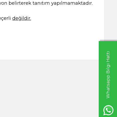
kasyon belirterek tanıtım yapılmamaktadır.
çerli
değildir.
Whatsapp Bilgi Hattı
50g
Alıç 90g
TL
235,00
TL