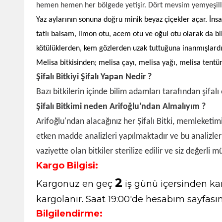
hemen hemen her bölgede yetişir. Dört mevsim yemyeşilliğiy
Yaz aylarının sonuna doğru minik beyaz çiçekler açar. İnsan
tatlı balsam, limon otu, acem otu ve oğul otu olarak da bil
kötülüklerden, kem gözlerden uzak tuttuğuna inanmışlardı
Melisa bitkisinden; melisa çayı, melisa yağı, melisa tentü
Şifalı Bitkiyi Şifalı Yapan Nedir ?
Bazı bitkilerin içinde bilim adamları tarafından şifal
Şifalı Bitkimi neden Arifoğlu'ndan Almalıyım ?
Arifoğlu'ndan alacağınız her Şifalı Bitki, memleketim
etken madde analizleri yapılmaktadır ve bu analizle
vaziyette olan bitkiler sterilize edilir ve siz değerli 
Kargo Bilgisi:
2
Kargonuz en geç
iş günü içersinden kar
kargolanır. Saat 19:00'de hesabım sayfasın
Bilgilendirme: