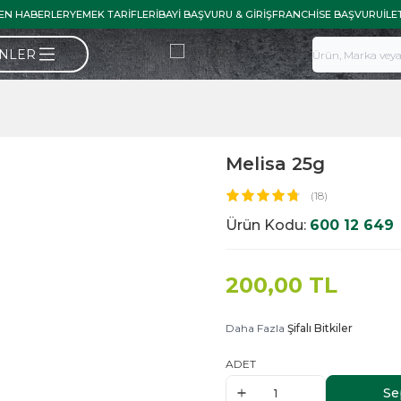
EN HABERLER
YEMEK TARIFLERI
BAYI BAŞVURU & GIRIŞ
FRANCHISE BAŞVURU
İLE
ÜNLER
Melisa 25g
(18)
Ürün Kodu:
600 12 649
200,00
TL
Daha Fazla
Şifalı Bitkiler
ADET
Se