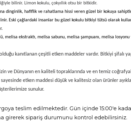
le bilinir. Limon kokulu, çokyıllık otsu bir bitkidir.
a dinginlik, hafiflik ve rahatlama hissi veren güzel bir kokuya sahipti
inir. Eski çağlardaki insanlar bu güzel kokulu bitkiyi tütsü olarak kul
r.
rü, melisa ekstraktı, melisa sabunu, melisa şampuanı, melisa losyonu v
ı olduğu kanıtlanan çeşitli etken maddeler vardır. Bitkiyi şifalı 
izin ve Dünyanın en kaliteli topraklarında ve en temiz coğrafyala
r sayesinde etken maddesi düşük ve kalitesiz olan ürünler ayık
müşterilerimize sunulur.
goya teslim edilmektedir. Gün içinde 15:00'e kadar
a girerek sipariş durumunu kontrol edebilirsiniz.