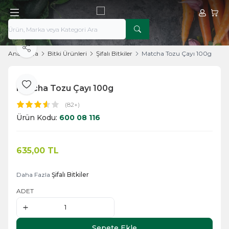
Hesabım
Sepe
Paylaş
Ana Sayfa
Bitki Ürünleri
Şifalı Bitkiler
Matcha Tozu Çayı 100g
Matcha Tozu Çayı 100g
Favoriye Ekle
(82+)
Ürün Kodu:
600 08 116
635,00
TL
Sepete Ekle
Daha Fazla
Şifalı Bitkiler
ADET
Sepete Ekle