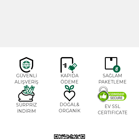
Cajun Seasoning 1000g
Biberiye Yağı 20ml
Yeni
600,00
TL
365,00
TL
GÜVENLİ
KAPIDA
SAĞLAM
ALIŞVERİŞ
ÖDEME
PAKETLEME
DOĞAL&
SÜRPRİZ
EV SSL
ORGANİK
İNDİRİM
CERTIFICATE