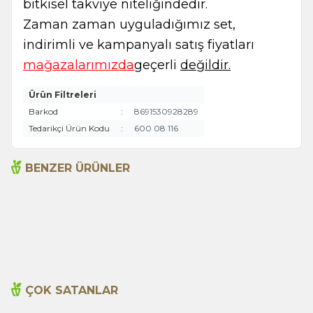
bitkisel takviye niteliğindedir.
Zaman zaman uyguladığımız set,
indirimli ve kampanyalı satış fiyatları
mağazalarımızda
geçerli
değildir.
Ürün Filtreleri
Barkod
:
8691530928289
Tedarikçi Ürün Kodu
:
600 08 116
BENZER ÜRÜNLER
Açlık Otu 50g
Adaçayı 250gr
135,00
TL
199,00
TL
ÇOK SATANLAR