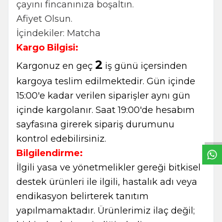
çayını fincanınıza boşaltın.
Afiyet Olsun.
İçindekiler: Matcha
Kargo Bilgisi:
2
Kargonuz en geç
iş günü içersinden
kargoya teslim edilmektedir. Gün içinde
15:00'e kadar verilen siparişler aynı gün
W
h
t
s
a
p
p
B
i
l
g
H
a
t
içinde kargolanır. Saat 19:00'de hesabım
sayfasına girerek sipariş durumunu
kontrol edebilirsiniz.
Bilgilendirme:
İlgili yasa ve yönetmelikler gereği bitkisel
destek ürünleri ile ilgili, hastalık adı veya
endikasyon belirterek tanıtım
yapılmamaktadır. Ürünlerimiz ilaç değil;