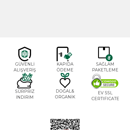
600,00
TL
365,00
TL
GÜVENLİ
KAPIDA
SAĞLAM
ALIŞVERİŞ
ÖDEME
PAKETLEME
DOĞAL&
SÜRPRİZ
EV SSL
ORGANİK
İNDİRİM
CERTIFICATE