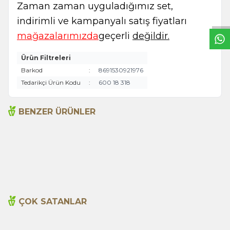
W
h
t
s
a
p
p
B
i
l
g
H
a
t
Zaman zaman uyguladığımız set,
indirimli ve kampanyalı satış fiyatları
mağazalarımızda
geçerli
değildir.
Ürün Filtreleri
Barkod
:
8691530921976
Tedarikçi Ürün Kodu
:
600 18 318
BENZER ÜRÜNLER
Açlık Otu 50g
Adaçayı 250gr
135,00
TL
199,00
TL
ÇOK SATANLAR
Cajun Seasoning 1000g
Biberiye Yağı 20ml
Yeni