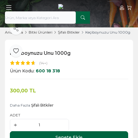
Hesabım
Sepe
Paylaş
Ana Sayfa
Bitki Ürünleri
Şifalı Bitkiler
Keçiboynuzu Unu 1000g
Keçiboynuzu Unu 1000g
Favoriye Ekle
(14+)
Ürün Kodu:
600 18 318
300,00
TL
Sepete Ekle
Daha Fazla
Şifalı Bitkiler
ADET
Sepete Ekle