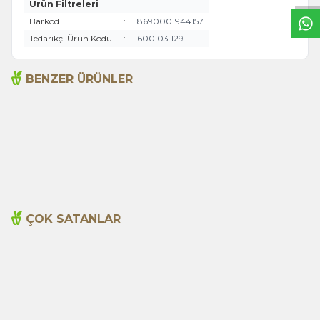
Ürün Filtreleri
Barkod
:
8690001944157
Tedarikçi Ürün Kodu
:
600 03 129
BENZER ÜRÜNLER
Açlık Otu 50g
Adaçayı 20li Süzen Poşet
135,00
TL
99,00
TL
ÇOK SATANLAR
Cajun Seasoning 1000g
Biberiye Yağı 20ml
Yeni
600,00
TL
365,00
TL