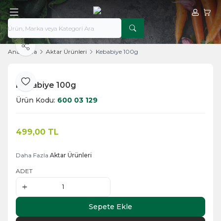
Hesabım
Sepe
Paylaş
Ana Sayfa
Aktar Ürünleri
Kebabiye 100g
Kebabiye 100g
Favoriye Ekle
Ürün Kodu:
600 03 129
499,00
TL
Sepete Ekle
Daha Fazla
Aktar Ürünleri
ADET
Sepete Ekle