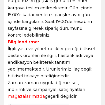
2
Kargonuz en geç
iş günü içersinden
kargoya teslim edilmektedir. Gün içinde
15:00'e kadar verilen siparişler aynı gün
içinde kargolanır. Saat 19:00'de hesabım
sayfasına girerek sipariş durumunu
kontrol edebilirsiniz.
Bilgilendirme:
İlgili yasa ve yönetmelikler gereği bitkisel
destek ürünleri ile ilgili, hastalık adı veya
endikasyon belirterek tanıtım
yapılmamaktadır. Ürünlerimiz ilaç değil;
bitkisel takviye niteliğindedir.
Zaman zaman uyguladığımız set,
W
h
t
s
a
p
p
B
i
l
g
H
a
t
indirimli ve kampanyalı satış fiyatları
mağazalarımızda
geçerli
değildir.