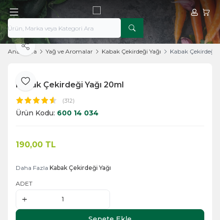
Hesabım
Sepe
Paylaş
Ana Sayfa
Yağ ve Aromalar
Kabak Çekirdeği Yağı
Kabak Çekirdeği 
Kabak Çekirdeği Yağı 20ml
Favoriye Ekle
(312)
Ürün Kodu:
600 14 034
190,00
TL
Sepete Ekle
Daha Fazla
Kabak Çekirdeği Yağı
ADET
Sepete Ekle