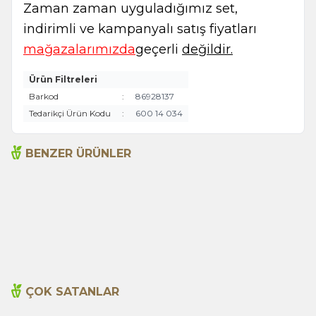
Zaman zaman uyguladığımız set,
indirimli ve kampanyalı satış fiyatları
mağazalarımızda
geçerli
değildir.
Ürün Filtreleri
Barkod
:
86928137
Tedarikçi Ürün Kodu
:
600 14 034
BENZER ÜRÜNLER
Arlab Kabak Çekirdeği Yağı
Kabak Çekirdeği Yağı
200ml %100 Saf Arifoğlu
100ml
885,00
TL
575,00
TL
ÇOK SATANLAR