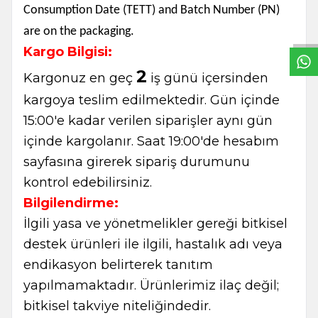
W
h
t
s
a
p
p
B
i
l
g
H
a
t
Consumption Date (TETT) and Batch Number (PN)
are on the packaging.
Kargo Bilgisi:
2
Kargonuz en geç
iş günü içersinden
kargoya teslim edilmektedir. Gün içinde
15:00'e kadar verilen siparişler aynı gün
içinde kargolanır. Saat 19:00'de hesabım
sayfasına girerek sipariş durumunu
kontrol edebilirsiniz.
Bilgilendirme:
İlgili yasa ve yönetmelikler gereği bitkisel
destek ürünleri ile ilgili, hastalık adı veya
endikasyon belirterek tanıtım
yapılmamaktadır. Ürünlerimiz ilaç değil;
bitkisel takviye niteliğindedir.