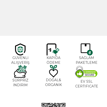
Cajun Seasoning 1000g
Biberiye Yağı 20ml
Yeni
600,00
TL
365,00
TL
GÜVENLİ
KAPIDA
SAĞLAM
ALIŞVERİŞ
ÖDEME
PAKETLEME
DOĞAL&
SÜRPRİZ
EV SSL
ORGANİK
İNDİRİM
CERTIFICATE