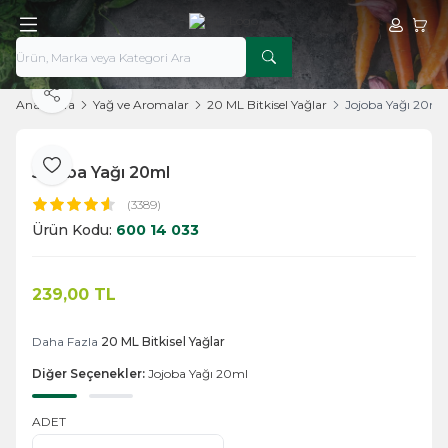
Hesabım
Sepe
Paylaş
Ana Sayfa
Yağ ve Aromalar
20 ML Bitkisel Yağlar
Jojoba Yağı 20ml
Jojoba Yağı 20ml
Favoriye Ekle
(3389)
Ürün Kodu:
600 14 033
239,00
TL
Sepete Ekle
Daha Fazla
20 ML Bitkisel Yağlar
Diğer Seçenekler:
Jojoba Yağı 20ml
ADET