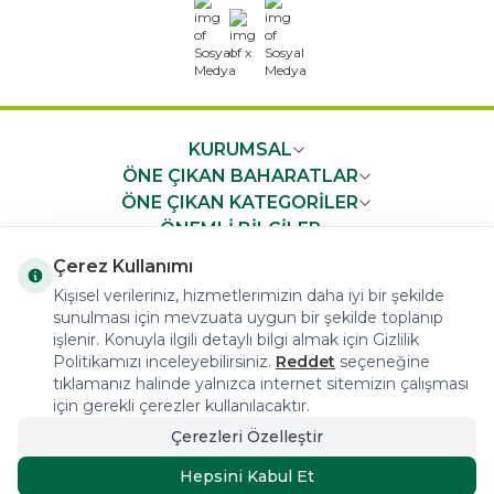
x
KURUMSAL
ÖNE ÇIKAN BAHARATLAR
ÖNE ÇIKAN KATEGORİLER
ÖNEMLİ BİLGİLER
HIZLI ERİŞİM
Çerez Kullanımı
Kişisel verileriniz, hizmetlerimizin daha iyi bir şekilde
sunulması için mevzuata uygun bir şekilde toplanıp
işlenir. Konuyla ilgili detaylı bilgi almak için Gizlilik
Politikamızı inceleyebilirsiniz.
Reddet
seçeneğine
tıklamanız halinde yalnızca internet sitemizin çalışması
COPYRIGHT © 2023 arifoglu.com ALL RIGHTS RESERVED
için gerekli çerezler kullanılacaktır.
Çerezleri Özelleştir
Tasarım ve Reklam Danışmanlığı AJANSTEK
Hepsini Kabul Et