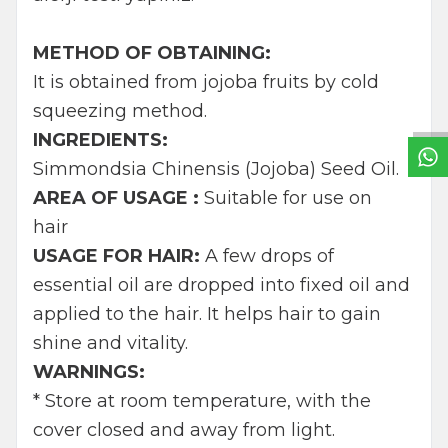
METHOD OF OBTAINING:
W
h
t
s
a
p
p
B
i
l
g
H
a
t
It is obtained from jojoba fruits by cold
squeezing method.
INGREDIENTS:
Simmondsia Chinensis (Jojoba) Seed Oil.
AREA OF USAGE :
Suitable for use on
hair
USAGE FOR HAIR:
A few drops of
essential oil are dropped into fixed oil and
applied to the hair. It helps hair to gain
shine and vitality.
WARNINGS:
* Store at room temperature, with the
cover closed and away from light.