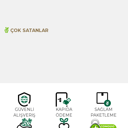
215,00
TL
390,00
TL
ÇOK SATANLAR
Cajun Seasoning 1000g
Biberiye Yağı 20ml
Yeni
600,00
TL
365,00
TL
GÜVENLİ
KAPIDA
SAĞLAM
ALIŞVERİŞ
ÖDEME
PAKETLEME