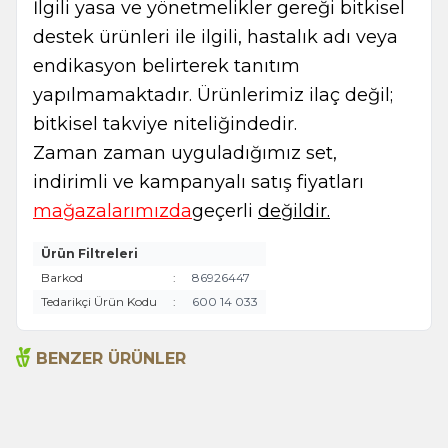
İlgili yasa ve yönetmelikler gereği bitkisel
destek ürünleri ile ilgili, hastalık adı veya
endikasyon belirterek tanıtım
yapılmamaktadır. Ürünlerimiz ilaç değil;
bitkisel takviye niteliğindedir.
Zaman zaman uyguladığımız set,
indirimli ve kampanyalı satış fiyatları
mağazalarımızda
geçerli
değildir.
Ürün Filtreleri
Barkod
:
86926447
Tedarikçi Ürün Kodu
:
600 14 033
BENZER ÜRÜNLER
Acı Badem Yağı 20ml
Acı Elma Adaçayı Yağı
20ml