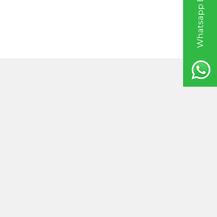
Whatsapp Bilgi Hattı
 100ml
Ardıç Yağı 100ml
0
TL
1.395,00
TL
20ml
Hint Yağı 100ml