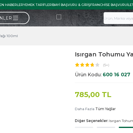
EN HABERLER
YEMEK TARIFLERI
BAYI BAŞVURU & GIRIŞ
FRANCHISE BAŞVURU
İLE
ÜNLER
Yağı 100ml
Isırgan Tohumu Ya
(5+)
Ürün Kodu:
600 16 027
785,00
TL
Daha Fazla
Tüm Yağlar
Diğer Seçenekler:
Isırgan Tohu