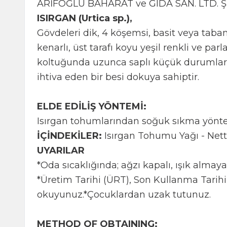
ARİFOĞLU BAHARAT ve GIDA SAN. LTD. ŞT
ISIRGAN (Urtica sp.),
Gövdeleri dik, 4 köşemsi, basit veya taband
kenarlı, üst tarafı koyu yeşil renkli ve par
koltuğunda uzunca saplı küçük durumlar te
ihtiva eden bir besi dokuya sahiptir.
ELDE EDİLİŞ YÖNTEMİ:
Isırgan tohumlarından soğuk sıkma yöntemi
İÇİNDEKİLER:
Isırgan Tohumu Yağı - Nettl
UYARILAR
*Oda sıcaklığında; ağzı kapalı, ışık almaya
*Üretim Tarihi (ÜRT), Son Kullanma Tarihi
okuyunuz.*Çocuklardan uzak tutunuz.
METHOD OF OBTAINING: