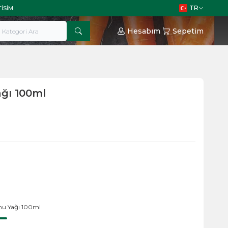
TR
TISIM
Hesabım
Sepetim
ğı 100ml
mu Yağı 100ml