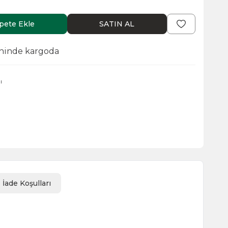
pete Ekle
SATIN AL
ihinde kargoda
ı
İade Koşulları