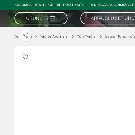
KURUMSAL
BITKI BILGILERI
BITKISEL YAĞ REHBERI
MAĞAZALARIMIZ
BIZD
ÜRÜNLER
ARIFOĞLU SET ÜR
Ana Sayfa
Yağ ve Aromalar
Tüm Yağlar
Isırgan Tohumu 
Paylaş
Favoriye Ekle