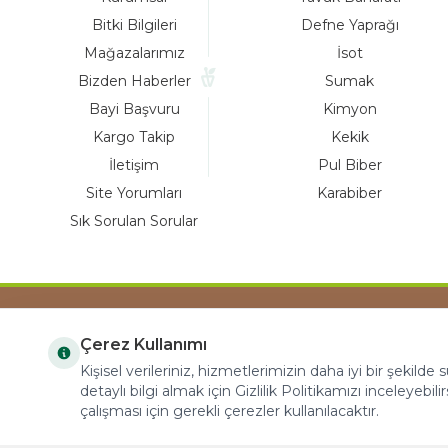
Bitki Bilgileri
Defne Yaprağı
Mağazalarımız
İsot
Bizden Haberler
Sumak
Bayi Başvuru
Kimyon
Kargo Takip
Kekik
İletişim
Pul Biber
Site Yorumları
Karabiber
Sık Sorulan Sorular
Çerez Kullanımı
COPYRIGHT © 2023 arifoglu.com ALL RIGHTS
Kişisel verileriniz, hizmetlerimizin daha iyi bir şekilde
RESERVED
detaylı bilgi almak için Gizlilik Politikamızı inceleyebilir
çalışması için gerekli çerezler kullanılacaktır.