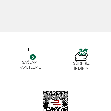
365,00
TL
265,00
SAĞLAM
SÜRPRİZ
PAKETLEME
İNDİRİM