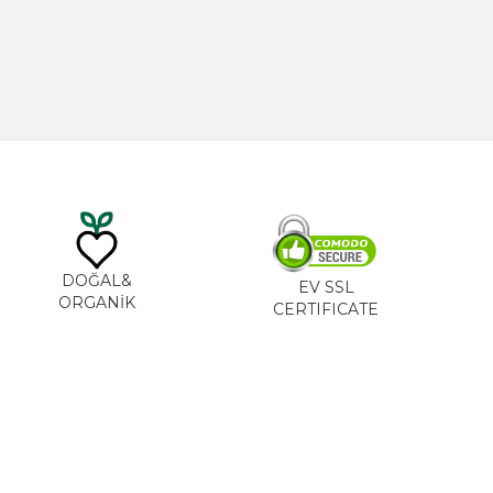
TL
535,00
TL
DOĞAL&
EV SSL
ORGANİK
CERTIFICATE