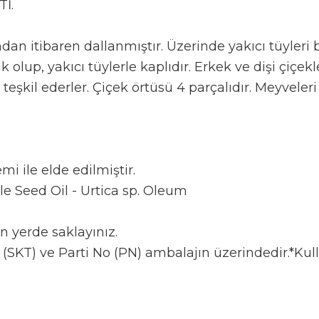
İ.
an itibaren dallanmıştır. Üzerinde yakıcı tüyleri bul
lak olup, yakıcı tüylerle kaplıdır. Erkek ve dişi çiç
şkil ederler. Çiçek örtüsü 4 parçalıdır. Meyveleri
 ile elde edilmiştir.
e Seed Oil - Urtica sp. Oleum
n yerde saklayınız.
 (SKT) ve Parti No (PN) ambalajın üzerindedir.*Ku