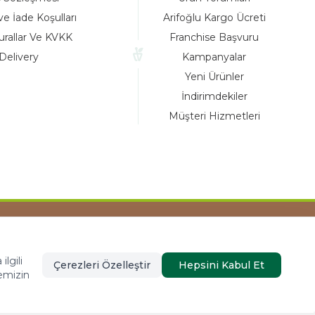
ve İade Koşulları
Arifoğlu Kargo Ücreti
urallar Ve KVKK
Franchise Başvuru
Delivery
Kampanyalar
Yeni Ürünler
İndirimdekiler
Müşteri Hizmetleri
Tasarım ve Reklam Danışmanlığı AJANSTEK
lgili
Çerezleri Özelleştir
Hepsini Kabul Et
emizin