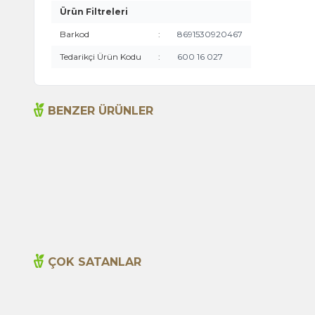
Ürün Filtreleri
Barkod
:
8691530920467
Tedarikçi Ürün Kodu
:
600 16 027
BENZER ÜRÜNLER
Acı Elma Adaçayı Yağı 100ml
1.315,00
TL
ÇOK SATANLAR
Yeni
Cajun Seasoning 1000g