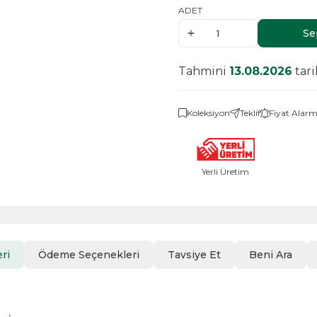
ADET
Se
Tahmini
13.08.2026
tar
Koleksiyon
Teklif
Fiyat Alarm
Yerli Üretim
ri
Ödeme Seçenekleri
Tavsiye Et
Beni Ara