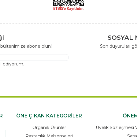
ği
SOSYAL 
-bültenimize abone olun!
Son duyuruları gö
l ediyorum.
R
ÖNE ÇIKAN KATEGORİLER
ÖNEM
Organik Ürünler
Üyelik Sözleşmesi Ve
Pastacılık Malzemeleri
Satı