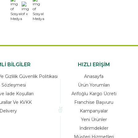
x
Lİ BİLGİLER
HIZLI ERİŞİM
 Gizlilik Güvenlik Politikası
Anasayfa
ş Sözleşmesi
Ürün Yorumları
ve İade Koşulları
Arifoğlu Kargo Ücreti
urallar Ve KVKK
Franchise Başvuru
Delivery
Kampanyalar
Yeni Ürünler
İndirimdekiler
Müşteri Hizmetleri