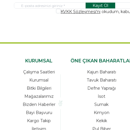
Kayıt Ol
KVKK Sözleşmesi'ni
okudum, kabu
KURUMSAL
ÖNE ÇIKAN BAHARATLA
Çalışma Saatleri
Kajun Baharatı
Kurumsal
Tavuk Baharatı
Bitki Bilgileri
Defne Yaprağı
Mağazalarımız
İsot
Bizden Haberler
Sumak
Bayi Başvuru
Kimyon
Kargo Takip
Kekik
İletişim
Pul Biber