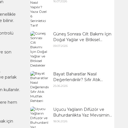
Serinletici Tarif
an
16.07.2026
nellikle
bilinir.
ontrolü
Güneş Sonrası Cilt Bakımı İçin
Doğal Yağlar ve Bitkisel
Destekler
09.07.2026
ve son
.
Bayat Baharatlar Nasıl
ve parlak
Değerlendirilir? Sıfır Atık
Mutfak Rehberi
25.06.2026
kullanılır.
klere hem
Uçucu Yağların Difüzör ve
Buhurdanlıkta Yaz Mevsimine
Uygun Kullanımı
mak için
18.06.2026