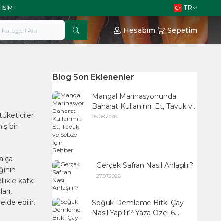
TR
TISIM
Hesabım
Sepetim
Blog Son Eklenenler
Mangal Marinasyonunda
Baharat Kullanımı: Et, Tavuk ve
tüketiciler
Sebze İçin Rehber
06.08.2026
iş bir
alça
Gerçek Safran Nasıl Anlaşılır?
ğının
27.07.2026
likle katkı
arı,
lde edilir.
Soğuk Demleme Bitki Çayı
Nasıl Yapılır? Yaza Özel 6