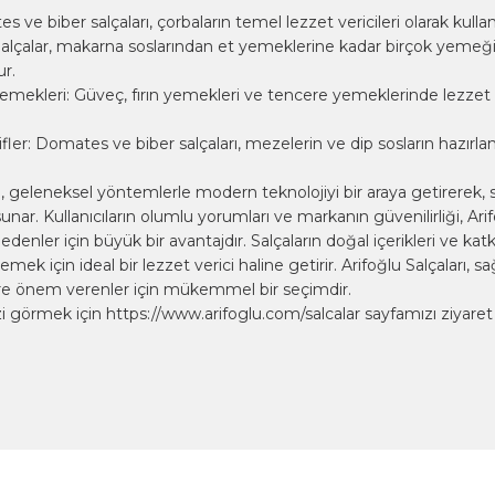
 ve biber salçaları, çorbaların temel lezzet vericileri olarak kullanıl
Salçalar, makarna soslarından et yemeklerine kadar birçok yeme
ur.
emekleri: Güveç, fırın yemekleri ve tencere yemeklerinde lezzet a
ler: Domates ve biber salçaları, mezelerin ve dip sosların hazırl
rı, geleneksel yöntemlerle modern teknolojiyi bir araya getirerek, s
sunar. Kullanıcıların olumlu yorumları ve markanın güvenilirliği, Ari
 edenler için büyük bir avantajdır. Salçaların doğal içerikleri ve katkı
yemek için ideal bir lezzet verici haline getirir. Arifoğlu Salçaları, s
re önem verenler için mükemmel bir seçimdir.
i görmek için
https://www.arifoglu.com/salcalar
sayfamızı ziyaret