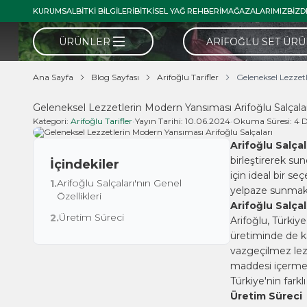
KURUMSAL
BITKI BILGILERI
BITKISEL YAĞ REHBERI
MAĞAZALARIMIZ
BIZD
ÜRÜNLER
ARIFOĞLU SET ÜR
Ana Sayfa
Blog Sayfası
Arifoğlu Tarifler
Geleneksel Lezzet
Geleneksel Lezzetlerin Modern Yansıması Arifoğlu Salçalar
Kategori:
Arifoğlu Tarifler
•
Yayın Tarihi:
10.06.2024
•
Okuma Süresi:
4 
Arifoğlu Salçal
birleştirerek su
İçindekiler
için ideal bir se
Arifoğlu Salçaları'nın Genel
1.
yelpaze sunmakt
Özellikleri
Arifoğlu Salçal
Üretim Süreci
2.
Arifoğlu, Türkiy
üretiminde de ka
vazgeçilmez lezz
maddesi içermeyen
Türkiye'nin fark
Üretim Süreci