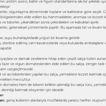
ının üretim süreci, kalite ve hijyen standartlarına sıkı bir şekilde uy
kleşir:
ler, olgunlaşma döneminde toplanır ve kalitesine göre seçilir. Ge
ölgelerinden elde edilen bu hammaddeler, aroması ve lezzeti ile 
e biberler, yıkandıktan sonra çekirdekleri ve kabukları ayrılır.
ler, geleneksel yöntemlerle pişirilir. Bu aşamada tat ve kıvam k
, suyu buharlaştırılarak yoğun bir kıvama getirilir.
a, sterilize edilmiş cam kavanozlarda veya kutularda ambalajlanır 
apatılır.
ihtiyaçlara ve damak zevklerine hitap eden çeşitli salça türleri sunar
 taze ve olgun domateslerden elde edilen bu salça, zengin tadı 
ların vazgeçilmezidir.
lı ve acı biberlerden yapılan bu salça, yemeklere lezzet katmak için 
çenekleri mevcuttur.
em domates hem de biberin birlikte işlendiği bu salça türü, yeme
derinliği katmak isteyenler için idealdir.
rı
arı
, geniş kullanım alanlarıyla mutfaklarda yaratıcı tarifler oluştur