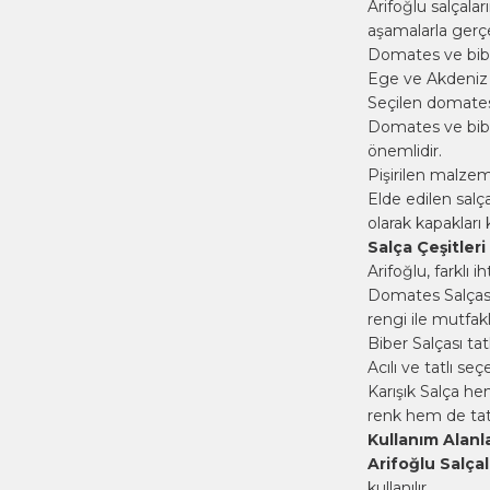
Arifoğlu salçalar
aşamalarla gerçe
Domates ve biber
Ege ve Akdeniz b
Seçilen domates v
Domates ve biber
önemlidir.
Pişirilen malzeme
Elde edilen salç
olarak kapakları k
Salça Çeşitleri
Arifoğlu, farklı 
Domates Salçası
rengi ile mutfak
Biber Salçası tat
Acılı ve tatlı se
Karışık Salça h
renk hem de tat 
Kullanım Alanla
Arifoğlu Salçal
kullanılır.