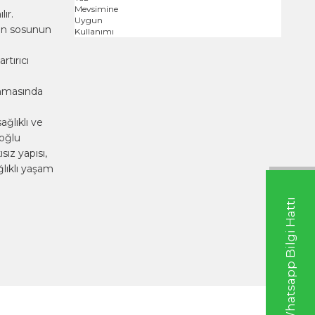
ır.
ğin sosunun
rtırıcı
anmasında
ağlıklı ve
foğlu
sız yapısı,
ağlıklı yaşam
Whatsapp Bilgi Hattı