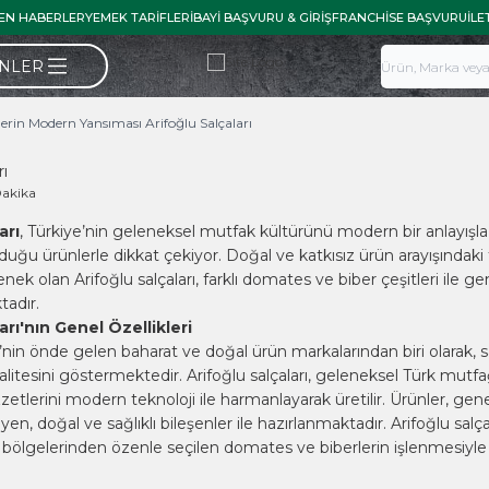
EN HABERLER
YEMEK TARIFLERI
BAYI BAŞVURU & GIRIŞ
FRANCHISE BAŞVURU
İLE
ÜNLER
lerin Modern Yansıması Arifoğlu Salçaları
ı
Dakika
arı
, Türkiye’nin geleneksel mutfak kültürünü modern bir anlayışla
nduğu ürünlerle dikkat çekiyor. Doğal ve katkısız ürün arayışındaki 
çenek olan Arifoğlu salçaları, farklı domates ve biber çeşitleri ile gen
adır.
arı'nın Genel Özellikleri
e’nin önde gelen baharat ve doğal ürün markalarından biri olarak, s
litesini göstermektedir. Arifoğlu salçaları, geleneksel Türk mutfa
etlerini modern teknoloji ile harmanlayarak üretilir. Ürünler, genel
, doğal ve sağlıklı bileşenler ile hazırlanmaktadır. Arifoğlu salçal
lı bölgelerinden özenle seçilen domates ve biberlerin işlenmesiyle e