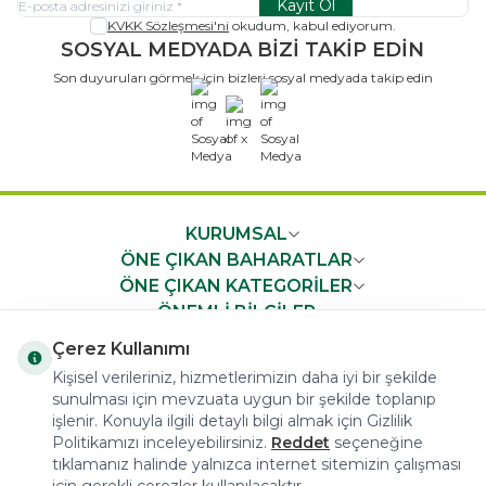
Kayıt Ol
KVKK Sözleşmesi'ni
okudum, kabul ediyorum.
SOSYAL MEDYADA BİZİ TAKİP EDİN
Son duyuruları görmek için bizleri sosyal medyada takip edin
x
KURUMSAL
ÖNE ÇIKAN BAHARATLAR
ÖNE ÇIKAN KATEGORİLER
ÖNEMLİ BİLGİLER
HIZLI ERİŞİM
Çerez Kullanımı
Kişisel verileriniz, hizmetlerimizin daha iyi bir şekilde
sunulması için mevzuata uygun bir şekilde toplanıp
işlenir. Konuyla ilgili detaylı bilgi almak için Gizlilik
Politikamızı inceleyebilirsiniz.
Reddet
seçeneğine
tıklamanız halinde yalnızca internet sitemizin çalışması
COPYRIGHT © 2023 arifoglu.com ALL RIGHTS RESERVED