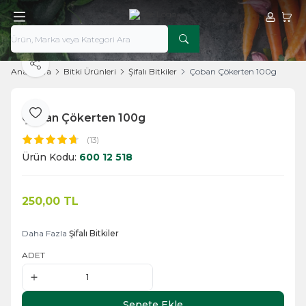
Hesabım
Sepe
Paylaş
Ana Sayfa
Bitki Ürünleri
Şifalı Bitkiler
Çoban Çökerten 100g
Çoban Çökerten 100g
Favoriye Ekle
(13)
Ürün Kodu:
600 12 518
250,00
TL
Sepete Ekle
Daha Fazla
Şifalı Bitkiler
ADET
Sepete Ekle