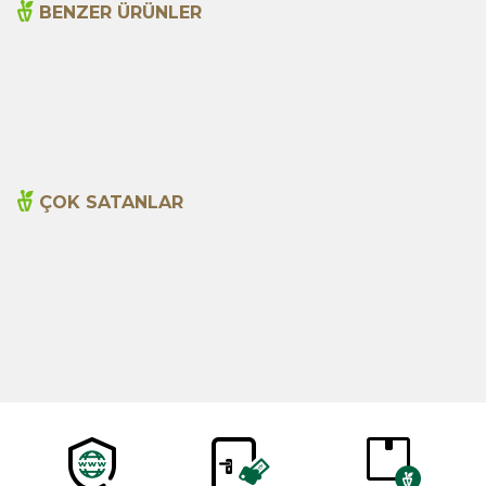
BENZER ÜRÜNLER
Açlık Otu 50g
Adaçayı 250gr
135,00
TL
199,00
TL
ÇOK SATANLAR
Cajun Seasoning 1000g
Biberiye Yağı 20ml
Yeni
600,00
TL
365,00
TL