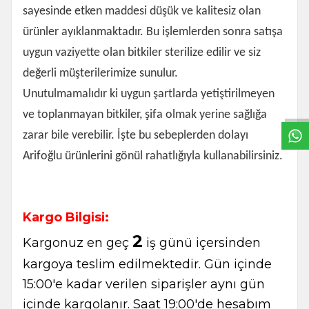
sayesinde etken maddesi düşük ve kalitesiz olan
ürünler ayıklanmaktadır. Bu işlemlerden sonra satışa
uygun vaziyette olan bitkiler sterilize edilir ve siz
W
h
t
s
a
p
p
B
i
l
g
H
a
t
değerli müşterilerimize sunulur.
Unutulmamalıdır ki uygun şartlarda yetiştirilmeyen
ve toplanmayan bitkiler, şifa olmak yerine sağlığa
zarar bile verebilir. İşte bu sebeplerden dolayı
Arifoğlu ürünlerini gönül rahatlığıyla kullanabilirsiniz.
Kargo Bilgisi:
2
Kargonuz en geç
iş günü içersinden
kargoya teslim edilmektedir. Gün içinde
15:00'e kadar verilen siparişler aynı gün
içinde kargolanır. Saat 19:00'de hesabım