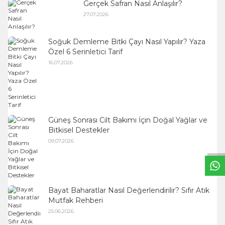
Gerçek Safran Nasıl Anlaşılır?
27.07.2026
Soğuk Demleme Bitki Çayı Nasıl Yapılır? Yaza
Özel 6 Serinletici Tarif
16.07.2026
W
h
t
s
a
p
p
B
i
l
g
H
a
t
Güneş Sonrası Cilt Bakımı İçin Doğal Yağlar ve
Bitkisel Destekler
09.07.2026
Bayat Baharatlar Nasıl Değerlendirilir? Sıfır Atık
Mutfak Rehberi
25.06.2026