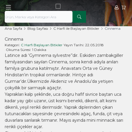
Hesabım
Sepe
Ana Sayfa
Blog Sayfası
C Harfi ile Başlayan Bitkiler
Cinnema
Cinnema
Kategori:
C Harfi Başlayan Bitkiler
•
Yayın Tarihi:
22.05.2018
•
Okuma Süresi:
1 Dakika
Latince adı ‘Gymnema sylvestre’’dir. Eskiden zambakgiller
familyasından sayılan Cinnema, sonra kendi adıyla anılan
familya grubuna katılmıştır. Anavatanı Orta ve Güney
Hindistan’ın tropikal ormanlarıdır. Hintçe adı
Gurmar’dır.Ülkemizde Akdeniz ve Anadolu’da yetişen
çokyıllık bir sarmaşık ağaçtır.
Yaprakları kalp şeklinde, uca doğru hafif sivrice baştan uca
kadar yay gibi uzanır, üst kısmı benekli, dikenli, alt kısmı
dikenli, yeşil renkli derimsidir. Yaprak diplerinden çıkan
tutunacakları sayesinde çevresindeki ağaç, funda, çit veya
duvarlara sarılarak tırmanır. Mayıs ayında mini minnacık sarı
renkli çiçekler açar.