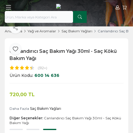
Hesabım
Sepe
Paylaş
Ana Sayfa
Yağ ve Aromalar
Saç Bakım Yağları
Canlandırıcı Saç Ba
Canlandırıcı Saç Bakım Yağı 30ml - Saç Kökü
Favoriye Ekle
Bakım Yağı
(312+)
Ürün Kodu:
600 14 636
720,00
TL
Sepete Ekle
Daha Fazla
Saç Bakım Yağları
Diğer Seçenekler:
Canlandırıcı Saç Bakım Yağı 30ml - Saç Kökü
Bakım Yağı