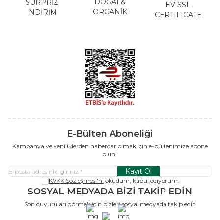
DOĞAL&
SÜRPRİZ
EV SSL
ORGANİK
İNDİRİM
CERTIFICATE
E-Bülten Aboneliği
Kampanya ve yeniliklerden haberdar olmak için e-bültenimize abone
olun!
Kayıt Ol
KVKK Sözleşmesi'ni
okudum, kabul ediyorum.
SOSYAL MEDYADA BİZİ TAKİP EDİN
Son duyuruları görmek için bizleri sosyal medyada takip edin