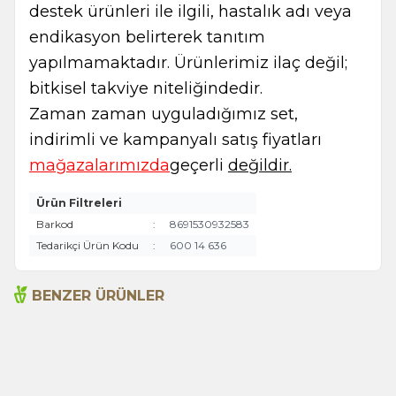
destek ürünleri ile ilgili, hastalık adı veya
endikasyon belirterek tanıtım
yapılmamaktadır. Ürünlerimiz ilaç değil;
bitkisel takviye niteliğindedir.
Zaman zaman uyguladığımız set,
indirimli ve kampanyalı satış fiyatları
mağazalarımızda
geçerli
değildir.
Ürün Filtreleri
Barkod
:
8691530932583
Tedarikçi Ürün Kodu
:
600 14 636
BENZER ÜRÜNLER
Batana Miracle Oil 50ml
Saç Bakım Yağı - Yağlı
% 31
İndirim
Batana Yağı Saç Bakım
Saçlar 100ml
Yağı | Arifoğlu
850,00
TL
699,00
TL
1.225,00
TL