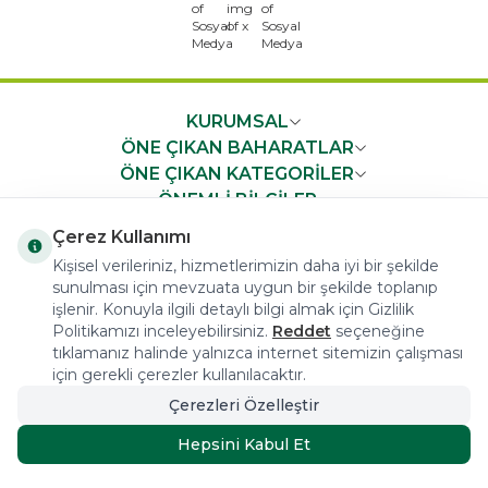
x
KURUMSAL
ÖNE ÇIKAN BAHARATLAR
ÖNE ÇIKAN KATEGORİLER
ÖNEMLİ BİLGİLER
HIZLI ERİŞİM
Çerez Kullanımı
Kişisel verileriniz, hizmetlerimizin daha iyi bir şekilde
sunulması için mevzuata uygun bir şekilde toplanıp
işlenir. Konuyla ilgili detaylı bilgi almak için Gizlilik
Politikamızı inceleyebilirsiniz.
Reddet
seçeneğine
tıklamanız halinde yalnızca internet sitemizin çalışması
COPYRIGHT © 2023 arifoglu.com ALL RIGHTS RESERVED
için gerekli çerezler kullanılacaktır.
Çerezleri Özelleştir
Tasarım ve Reklam Danışmanlığı AJANSTEK
Hepsini Kabul Et