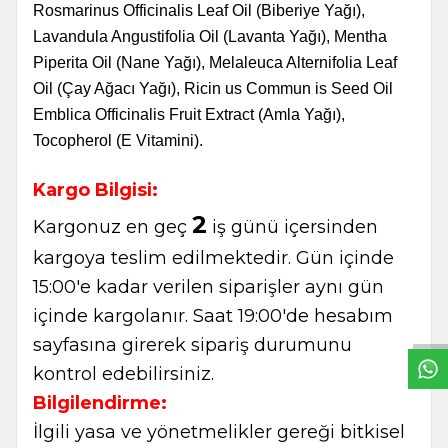
Rosmarinus Officinalis Leaf Oil (Biberiye Yağı),
Lavandula Angustifolia Oil (Lavanta Yağı), Mentha
Piperita Oil (Nane Yağı), Melaleuca Alternifolia Leaf
Oil (Çay Ağacı Yağı), Ricin us Commun is Seed Oil
Emblica Officinalis Fruit Extract (Amla Yağı),
Tocopherol (E Vitamini).
Kargo Bilgisi:
2
Kargonuz en geç
iş günü içersinden
kargoya teslim edilmektedir. Gün içinde
W
h
t
s
a
p
p
B
i
l
g
H
a
t
15:00'e kadar verilen siparişler aynı gün
içinde kargolanır. Saat 19:00'de hesabım
sayfasına girerek sipariş durumunu
kontrol edebilirsiniz.
Bilgilendirme:
İlgili yasa ve yönetmelikler gereği bitkisel