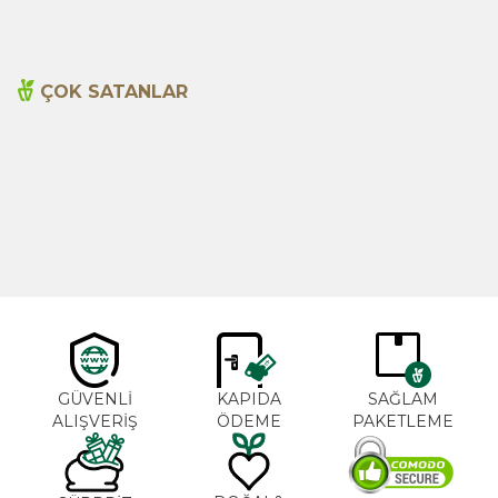
ÇOK SATANLAR
Cajun Seasoning 1000g
Biberiye Yağı 20ml
Yeni
600,00
TL
365,00
TL
GÜVENLİ
KAPIDA
SAĞLAM
ALIŞVERİŞ
ÖDEME
PAKETLEME