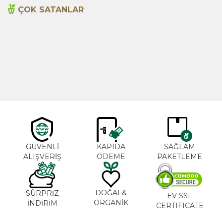
ÇOK SATANLAR
Cajun Seasoning 1000g
Biberiye Yağı 20ml
Yeni
600,00
TL
365,00
TL
GÜVENLİ
KAPIDA
SAĞLAM
ALIŞVERİŞ
ÖDEME
PAKETLEME
DOĞAL&
SÜRPRİZ
EV SSL
ORGANİK
İNDİRİM
CERTIFICATE