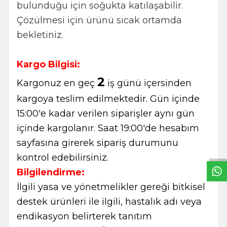
bulunduğu için soğukta katılaşabilir.
Çözülmesi için ürünü sıcak ortamda
bekletiniz.
Kargo Bilgisi:
2
Kargonuz en geç
iş günü içersinden
kargoya teslim edilmektedir. Gün içinde
15:00'e kadar verilen siparişler aynı gün
W
h
t
s
a
p
p
B
i
l
g
H
a
t
içinde kargolanır. Saat 19:00'de hesabım
sayfasına girerek sipariş durumunu
kontrol edebilirsiniz.
Bilgilendirme:
İlgili yasa ve yönetmelikler gereği bitkisel
destek ürünleri ile ilgili, hastalık adı veya
endikasyon belirterek tanıtım