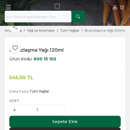
Hesabım
Sepe
Paylaş
Ana Sayfa
Yağ ve Aromalar
Tüm Yağlar
Bronzlaşma Yağı 120ml
Bronzlaşma Yağı 120ml
Favoriye Ekle
Ürün Kodu:
600 15 102
545,00
TL
Sepete Ekle
Daha Fazla
Tüm Yağlar
ADET
Sepete Ekle