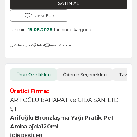
SATIN AL
Favoriye Ekle
Tahmini
15.08.2026
tarihinde kargoda
Koleksiyon
Teklif
Fiyat Alarmı
Ürün Özellikleri
Ödeme Seçenekleri
Tavsiye
Üretici Firma:
ARİFOĞLU BAHARAT ve GIDA SAN. LTD.
ŞTİ.
Arifoğlu Bronzlaşma Yağı Pratik Pet
Ambalajda120ml
İÇİNDEKİLER: