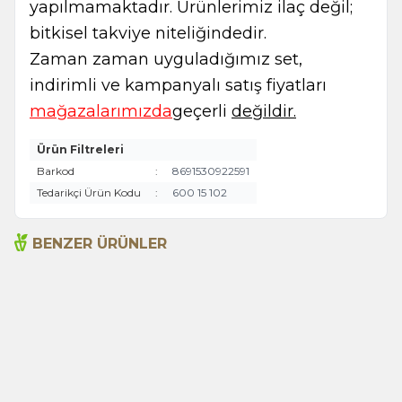
yapılmamaktadır. Ürünlerimiz ilaç değil;
bitkisel takviye niteliğindedir.
Zaman zaman uyguladığımız set,
indirimli ve kampanyalı satış fiyatları
mağazalarımızda
geçerli
değildir.
Ürün Filtreleri
Barkod
:
8691530922591
Tedarikçi Ürün Kodu
:
600 15 102
BENZER ÜRÜNLER
Acı Elma Adaçayı Yağı
Acı Elma Adaçayı Yağı
100ml
20ml
1.315,00
TL
390,00
TL