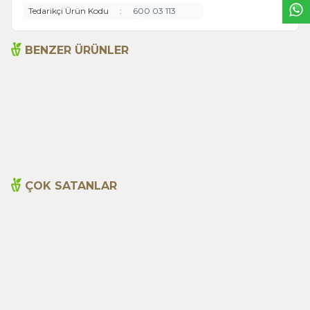
Tedarikçi Ürün Kodu
:
600 03 113
BENZER ÜRÜNLER
Açlık Otu 50g
Adaçayı 20li Süzen Poşet
135,00
TL
99,00
TL
ÇOK SATANLAR
Cajun Seasoning 1000g
Biberiye Yağı 20ml
Yeni
600,00
TL
365,00
TL