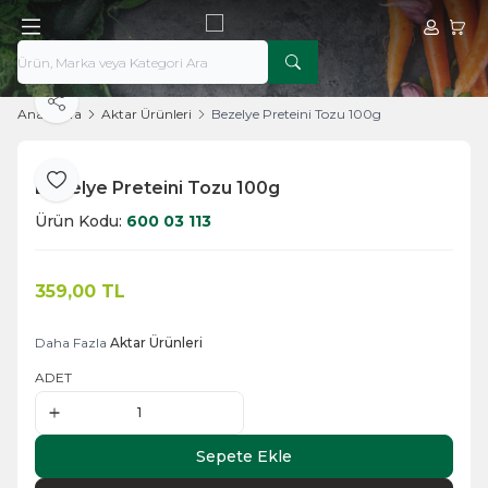
Hesabım
Sepe
Paylaş
Ana Sayfa
Aktar Ürünleri
Bezelye Preteini Tozu 100g
Bezelye Preteini Tozu 100g
Favoriye Ekle
Ürün Kodu:
600 03 113
359,00
TL
Sepete Ekle
Daha Fazla
Aktar Ürünleri
ADET
Sepete Ekle