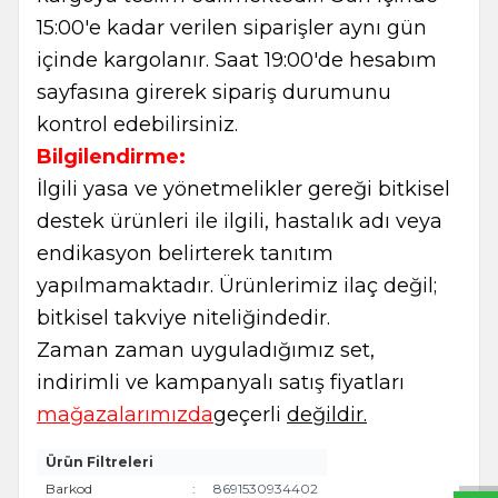
15:00'e kadar verilen siparişler aynı gün
içinde kargolanır. Saat 19:00'de hesabım
sayfasına girerek sipariş durumunu
kontrol edebilirsiniz.
Bilgilendirme:
İlgili yasa ve yönetmelikler gereği bitkisel
destek ürünleri ile ilgili, hastalık adı veya
endikasyon belirterek tanıtım
yapılmamaktadır. Ürünlerimiz ilaç değil;
bitkisel takviye niteliğindedir.
Zaman zaman uyguladığımız set,
indirimli ve kampanyalı satış fiyatları
W
h
t
s
a
p
p
B
i
l
g
H
a
t
mağazalarımızda
geçerli
değildir.
Ürün Filtreleri
Barkod
:
8691530934402