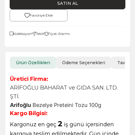
SATIN AL
Favoriye Ekle
Koleksiyon
Teklif
Fiyat Alarmı
Ürün Özellikleri
Ödeme Seçenekleri
Tavsiye
Üretici Firma:
ARİFOĞLU BAHARAT ve GIDA SAN. LTD.
ŞTİ.
Arifoğlu
 Bezelye Preteini Tozu 100g
Kargo Bilgisi:
2
Kargonuz en geç
iş günü içersinden
kargoya teslim edilmektedir. Gün içinde