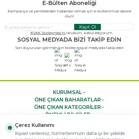
E-Bülten Aboneliği
Kampanya ve yeniliklerden haberdar olmak için e-bültenimize abone
olun!
Kayıt Ol
KVKK Sözleşmesi'ni
okudum, kabul ediyorum.
SOSYAL MEDYADA BİZİ TAKİP EDİN
Son duyuruları görmek için bizleri sosyal medyada takip edin
x
KURUMSAL
ÖNE ÇIKAN BAHARATLAR
ÖNE ÇIKAN KATEGORİLER
ÖNEMLİ BİLGİLER
HIZLI ERİŞİM
Çerez Kullanımı
Kişisel verileriniz, hizmetlerimizin daha iyi bir şekilde