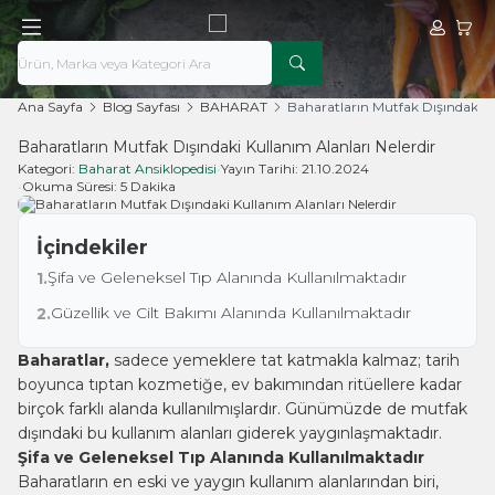
Hesabım
Sepe
Ana Sayfa
Blog Sayfası
BAHARAT
Baharatların Mutfak Dışındaki Ku
Baharatların Mutfak Dışındaki Kullanım Alanları Nelerdir
Kategori:
Baharat Ansiklopedisi
•
Yayın Tarihi:
21.10.2024
•
Okuma Süresi:
5 Dakika
İçindekiler
Şifa ve Geleneksel Tıp Alanında Kullanılmaktadır
1.
Güzellik ve Cilt Bakımı Alanında Kullanılmaktadır
2.
Baharatlar,
sadece yemeklere tat katmakla kalmaz; tarih
boyunca tıptan kozmetiğe, ev bakımından ritüellere kadar
birçok farklı alanda kullanılmışlardır. Günümüzde de mutfak
dışındaki bu kullanım alanları giderek yaygınlaşmaktadır.
Şifa ve Geleneksel Tıp Alanında Kullanılmaktadır
Baharatların en eski ve yaygın kullanım alanlarından biri,