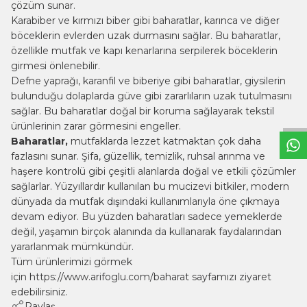
çözüm sunar.
Karabiber ve kırmızı biber gibi baharatlar, karınca ve diğer
böceklerin evlerden uzak durmasını sağlar. Bu baharatlar,
özellikle mutfak ve kapı kenarlarına serpilerek böceklerin
girmesi önlenebilir.
W
h
t
s
a
p
p
B
i
l
g
H
a
t
Defne yaprağı, karanfil ve biberiye gibi baharatlar, giysilerin
bulunduğu dolaplarda güve gibi zararlıların uzak tutulmasını
sağlar. Bu baharatlar doğal bir koruma sağlayarak tekstil
ürünlerinin zarar görmesini engeller.
Baharatlar,
mutfaklarda lezzet katmaktan çok daha
fazlasını sunar. Şifa, güzellik, temizlik, ruhsal arınma ve
haşere kontrolü gibi çeşitli alanlarda doğal ve etkili çözümler
sağlarlar. Yüzyıllardır kullanılan bu mucizevi bitkiler, modern
dünyada da mutfak dışındaki kullanımlarıyla öne çıkmaya
devam ediyor. Bu yüzden baharatları sadece yemeklerde
değil, yaşamın birçok alanında da kullanarak faydalarından
yararlanmak mümkündür.
Tüm ürünlerimizi görmek
için
https://www.arifoglu.com/baharat
sayfamızı ziyaret
edebilirsiniz.
Paylaş