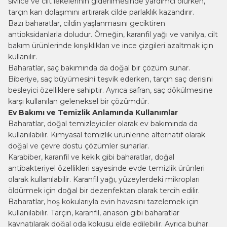
sivilce ve cilt lekelerinin giderilmesinde yardımcı olurken,
tarçın kan dolaşımını artırarak cilde parlaklık kazandırır.
Bazı baharatlar, cildin yaşlanmasını geciktiren
antioksidanlarla doludur. Örneğin, karanfil yağı ve vanilya, cilt
bakım ürünlerinde kırışıklıkları ve ince çizgileri azaltmak için
kullanılır.
Baharatlar, saç bakımında da doğal bir çözüm sunar.
Biberiye, saç büyümesini teşvik ederken, tarçın saç derisini
besleyici özelliklere sahiptir. Ayrıca safran, saç dökülmesine
karşı kullanılan geleneksel bir çözümdür.
Ev Bakımı ve Temizlik Anlamında Kullanımlar
Baharatlar, doğal temizleyiciler olarak ev bakımında da
kullanılabilir. Kimyasal temizlik ürünlerine alternatif olarak
doğal ve çevre dostu çözümler sunarlar.
Karabiber, karanfil ve kekik gibi baharatlar, doğal
antibakteriyel özellikleri sayesinde evde temizlik ürünleri
olarak kullanılabilir. Karanfil yağı, yüzeylerdeki mikropları
öldürmek için doğal bir dezenfektan olarak tercih edilir.
Baharatlar, hoş kokularıyla evin havasını tazelemek için
kullanılabilir. Tarçın, karanfil, anason gibi baharatlar
kaynatılarak doğal oda kokusu elde edilebilir. Ayrıca buhar