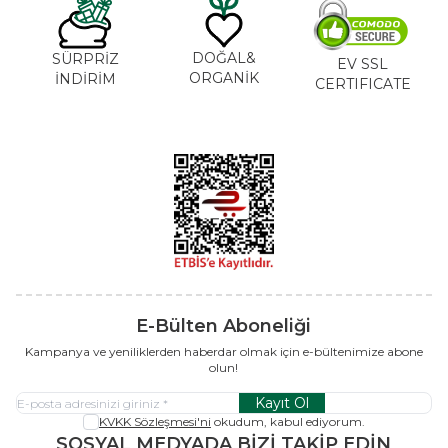
DOĞAL&
SÜRPRİZ
EV SSL
ORGANİK
İNDİRİM
CERTIFICATE
E-Bülten Aboneliği
Kampanya ve yeniliklerden haberdar olmak için e-bültenimize abone
olun!
Kayıt Ol
KVKK Sözleşmesi'ni
okudum, kabul ediyorum.
SOSYAL MEDYADA BİZİ TAKİP EDİN