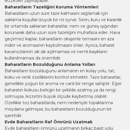
lezzetleri zayıflayabilir.
Baharatların Tazeliğini Koruma Yöntemleri
Baharatların uzun süre taze kalmasını sağlamak için
saklama koşulları büyük bir rol oynar. Serin, kuru ve karanlık
bir ortamda saklanan baharatlar, nem ve güneş ışığından
korunarak daha uzun süre tazeliğini muhafaza eder. Hava
geçirmez kaplar, baharatların oksijenle temasını en aza
indirir ve aromasının kaybolmasını önler. Ayrıca, baharat
kavanozlarının sık sık açılmaması ve nemli kaşıkların
kullanılmaması da önemlidir.
Baharatların Bozulduğunu Anlama Yolları
Baharatların bozulduğunu anlamanın en kolay yolu, tat,
koku ve renk özelliklerini kontrol etmektir. Taze baharatlar,
genellikle yoğun bir aroma ve canlı bir renge sahiptir. Eğer
baharatın kokusu belirgin bir şekilde azalmış ya da rengi
solmuşsa, lezzetini büyük ölçüde kaybetmiş olabilir.
Özellikle toz baharatlarda, nem nedeniyle topaklanma
meydana gelmişse, bu baharatların bozulduğunun bir
işaretidir.
Evde Baharatların Raf Ömrünü Uzatmak
Evde baharatların ömrünü uzatmanın birkaç basit yolu