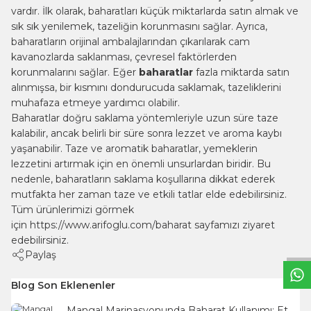
vardır. İlk olarak, baharatları küçük miktarlarda satın almak ve
sık sık yenilemek, tazeliğin korunmasını sağlar. Ayrıca,
baharatların orijinal ambalajlarından çıkarılarak cam
kavanozlarda saklanması, çevresel faktörlerden
korunmalarını sağlar. Eğer
baharatlar
fazla miktarda satın
alınmışsa, bir kısmını dondurucuda saklamak, tazeliklerini
muhafaza etmeye yardımcı olabilir.
Baharatlar doğru saklama yöntemleriyle uzun süre taze
kalabilir, ancak belirli bir süre sonra lezzet ve aroma kaybı
yaşanabilir. Taze ve aromatik baharatlar, yemeklerin
lezzetini artırmak için en önemli unsurlardan biridir. Bu
nedenle, baharatların saklama koşullarına dikkat ederek
mutfakta her zaman taze ve etkili tatlar elde edebilirsiniz.
W
h
t
s
a
p
p
B
i
l
g
H
a
t
Tüm ürünlerimizi görmek
için
https://www.arifoglu.com/baharat
sayfamızı ziyaret
edebilirsiniz.
Paylaş
Blog Son Eklenenler
Mangal Marinasyonunda Baharat Kullanımı: Et,