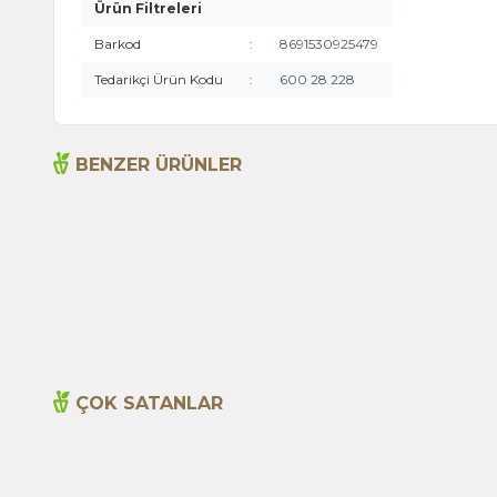
Ürün Filtreleri
Barkod
:
8691530925479
Tedarikçi Ürün Kodu
:
600 28 228
BENZER ÜRÜNLER
ARBA SIZMA ZEYTİNYAĞI 250ML
ÇOK SATANLAR
Yeni
Cajun Seasoning 1000g
600,00
TL