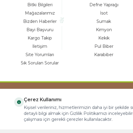
Bitki Bilgileri
Defne Yaprağı
Mağazalarımız
İsot
Bizden Haberler
Sumak
Bayi Başvuru
Kimyon
Kargo Takip
Kekik
İletişim
Pul Biber
Site Yorumları
Karabiber
Sık Sorulan Sorular
Çerez Kullanımı
COPYRIGHT © 2023 arifoglu.com ALL RIGHTS
Kişisel verileriniz, hizmetlerimizin daha iyi bir şekilde
RESERVED
detaylı bilgi almak için Gizlilik Politikamızı inceleyebilir
çalışması için gerekli çerezler kullanılacaktır.