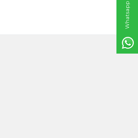
Whatsapp Bilgi Hattı
ağı 250ml
Badem Yağı TATLI 250ml
0
TL
1.295,00
TL
20ml
Hint Yağı 100ml
TL
535,00
TL