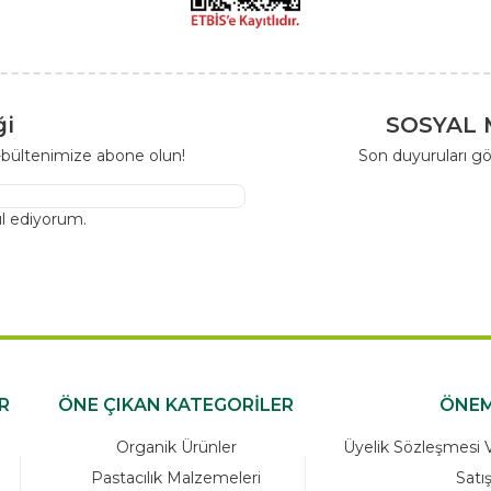
ği
SOSYAL 
-bültenimize abone olun!
Son duyuruları gö
l ediyorum.
R
ÖNE ÇIKAN KATEGORİLER
ÖNEM
Organik Ürünler
Üyelik Sözleşmesi Ve
Pastacılık Malzemeleri
Satı