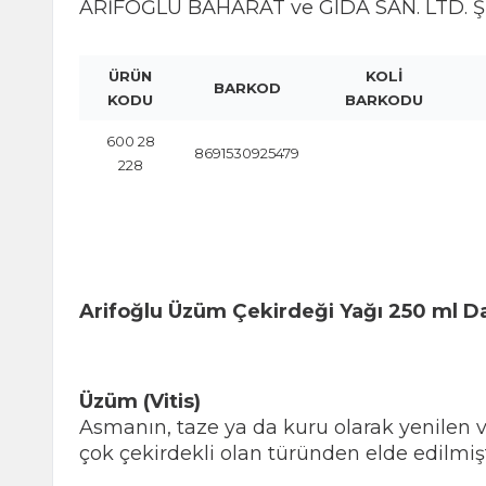
ARİFOĞLU BAHARAT ve GIDA SAN. LTD. ŞT
ÜRÜN
KOLİ
BARKOD
KODU
BARKODU
600 28
8691530925479
228
Arifoğlu Üzüm Çekirdeği Yağı 250 ml Da
Üzüm (Vitis)
Asmanın, taze ya da kuru olarak yenilen 
çok çekirdekli olan türünden elde edilmişt