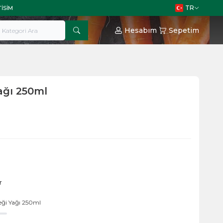
TR
TISIM
Hesabım
Sepetim
ağı 250ml
r
ği Yağı 250ml