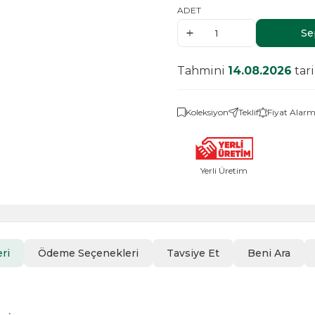
ADET
Se
Tahmini
14.08.2026
tar
Koleksiyon
Teklif
Fiyat Alarm
Yerli Üretim
ri
Ödeme Seçenekleri
Tavsiye Et
Beni Ara