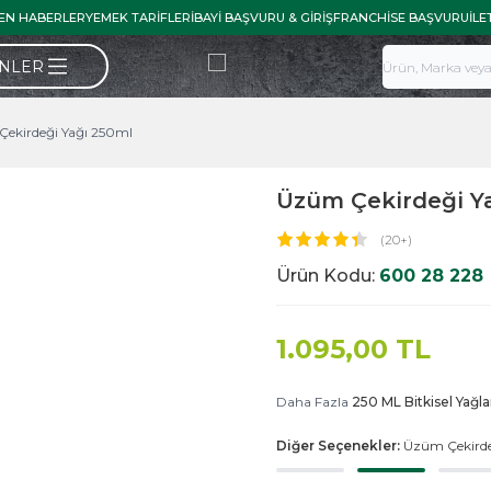
EN HABERLER
YEMEK TARIFLERI
BAYI BAŞVURU & GIRIŞ
FRANCHISE BAŞVURU
İLE
ÜNLER
ekirdeği Yağı 250ml
Üzüm Çekirdeği Y
(20+)
Ürün Kodu:
600 28 228
1.095,00
TL
Daha Fazla
250 ML Bitkisel Yağla
Diğer Seçenekler:
Üzüm Çekirde