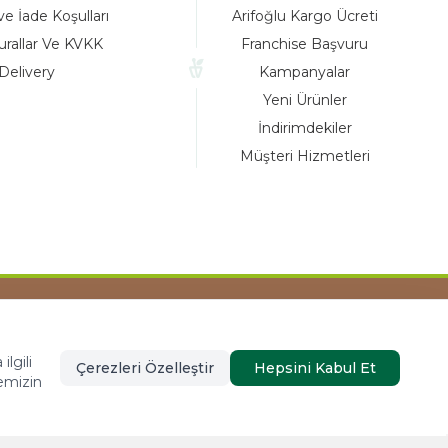
ve İade Koşulları
Arifoğlu Kargo Ücreti
urallar Ve KVKK
Franchise Başvuru
Delivery
Kampanyalar
Yeni Ürünler
İndirimdekiler
Müşteri Hizmetleri
Tasarım ve Reklam Danışmanlığı AJANSTEK
lgili
Çerezleri Özelleştir
Hepsini Kabul Et
emizin