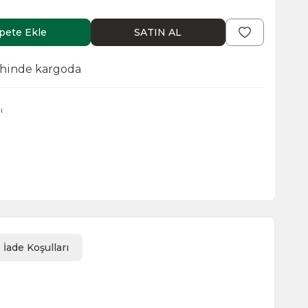
pete Ekle
SATIN AL
ihinde kargoda
ı
İade Koşulları