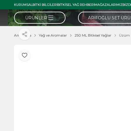
KURUMSAL
BITKI BILGILERI
BITKISEL YAĞ REHBERI
MAĞAZALARIMIZ
BIZD
ÜRÜNLER
ARIFOĞLU SET ÜR
Ana Sayfa
Yağ ve Aromalar
250 ML Bitkisel Yağlar
Üzüm Ç
Paylaş
Favoriye Ekle