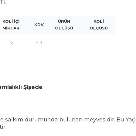
İ.
KOLİ İÇİ
ÜRÜN
KOLİ
KDV
MİKTAR
ÖLÇÜSÜ
ÖLÇÜSÜ
12
%8
mlalıklı Şişede
ve salkım durumunda bulunan meyvesidir. Bu Yağ ta
ir.