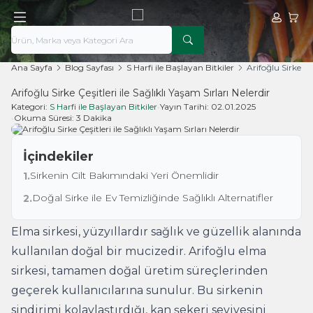
Hesabım
Sepe
Ana Sayfa
Blog Sayfası
S Harfi ile Başlayan Bitkiler
Arifoğlu Sirke Çeş
Arifoğlu Sirke Çeşitleri ile Sağlıklı Yaşam Sırları Nelerdir
Kategori:
S Harfi ile Başlayan Bitkiler
•
Yayın Tarihi:
02.01.2025
•
Okuma Süresi:
3 Dakika
İçindekiler
Sirkenin Cilt Bakımındaki Yeri Önemlidir
1.
Doğal Sirke ile Ev Temizliğinde Sağlıklı Alternatifler
2.
Elma sirkesi, yüzyıllardır sağlık ve güzellik alanında
kullanılan doğal bir mucizedir. Arifoğlu elma
sirkesi, tamamen doğal üretim süreçlerinden
geçerek kullanıcılarına sunulur. Bu sirkenin
sindirimi kolaylaştırdığı, kan şekeri seviyesini