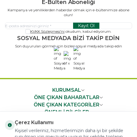
E-Bülten Aboneliği
Kampanya ve yeniliklerden haberdar olmak için e-bültenimize abone
olun!
Kayıt Ol
KVKK Sözleşmesi'ni
okudum, kabul ediyorum.
SOSYAL MEDYADA BİZİ TAKİP EDİN
Son duyuruları görmek için bizleri sosyal medyada takip edin
x
KURUMSAL
ÖNE ÇIKAN BAHARATLAR
ÖNE ÇIKAN KATEGORİLER
ÖNEMLİ BİLGİLER
HIZLI ERİŞİM
Çerez Kullanımı
Kişisel verileriniz, hizmetlerimizin daha iyi bir şekilde
sunulması için mevzuata uygun bir şekilde toplanıp