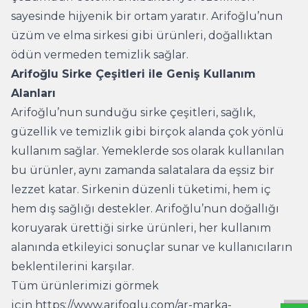
sayesinde hijyenik bir ortam yaratır. Arifoğlu’nun
üzüm ve elma sirkesi gibi ürünleri, doğallıktan
ödün vermeden temizlik sağlar.
Arifoğlu Sirke Çeşitleri ile Geniş Kullanım
Alanları
Arifoğlu’nun sunduğu sirke çeşitleri, sağlık,
güzellik ve temizlik gibi birçok alanda çok yönlü
kullanım sağlar. Yemeklerde sos olarak kullanılan
bu ürünler, aynı zamanda salatalara da eşsiz bir
lezzet katar. Sirkenin düzenli tüketimi, hem iç
hem dış sağlığı destekler. Arifoğlu’nun doğallığı
koruyarak ürettiği sirke ürünleri, her kullanım
W
h
t
s
a
p
p
B
i
l
g
H
a
t
alanında etkileyici sonuçlar sunar ve kullanıcıların
beklentilerini karşılar.
Tüm ürünlerimizi görmek
için
https://www.arifoglu.com/ar-marka-