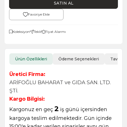
SATIN AL
Favoriye Ekle
Koleksiyon
Teklif
Fiyat Alarmı
Ürün Özellikleri
Ödeme Seçenekleri
Tavsiye
Üretici Firma:
ARİFOĞLU BAHARAT ve GIDA SAN. LTD.
ŞTİ.
Kargo Bilgisi:
2
Kargonuz en geç
iş günü içersinden
kargoya teslim edilmektedir. Gün içinde
15:00'e kadar verilen siparişler aynı gün