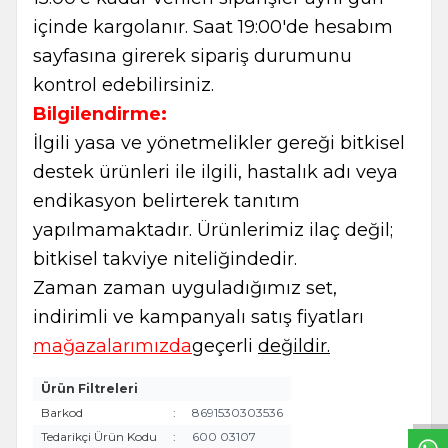
içinde kargolanır. Saat 19:00'de hesabım
sayfasına girerek sipariş durumunu
kontrol edebilirsiniz.
Bilgilendirme:
İlgili yasa ve yönetmelikler gereği bitkisel
destek ürünleri ile ilgili, hastalık adı veya
endikasyon belirterek tanıtım
yapılmamaktadır. Ürünlerimiz ilaç değil;
bitkisel takviye niteliğindedir.
Zaman zaman uyguladığımız set,
indirimli ve kampanyalı satış fiyatları
mağazalarımızda
geçerli
değildir.
W
h
t
s
a
p
p
B
i
l
g
H
a
t
Ürün Filtreleri
Barkod
:
8691530303536
Tedarikçi Ürün Kodu
:
600 03107