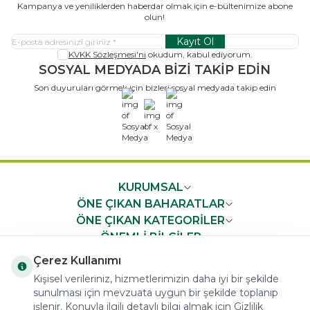
Kampanya ve yeniliklerden haberdar olmak için e-bültenimize abone
olun!
Kayıt Ol
KVKK Sözleşmesi'ni
okudum, kabul ediyorum.
SOSYAL MEDYADA BİZİ TAKİP EDİN
Son duyuruları görmek için bizleri sosyal medyada takip edin
x
KURUMSAL
ÖNE ÇIKAN BAHARATLAR
ÖNE ÇIKAN KATEGORİLER
ÖNEMLİ BİLGİLER
HIZLI ERİŞİM
Çerez Kullanımı
Kişisel verileriniz, hizmetlerimizin daha iyi bir şekilde
sunulması için mevzuata uygun bir şekilde toplanıp
işlenir. Konuyla ilgili detaylı bilgi almak için Gizlilik