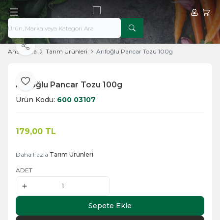
Hesabım
Sepe
Paylaş
Ana Sayfa
Tarım Ürünleri
Arifoğlu Pancar Tozu 100g
Arifoğlu Pancar Tozu 100g
Favoriye Ekle
Ürün Kodu:
600 03107
179,00
TL
Sepete Ekle
Daha Fazla
Tarım Ürünleri
ADET
Sepete Ekle