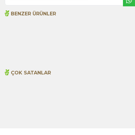
BENZER ÜRÜNLER
Deve Dikeni Tohumu 100g
Dolmalık Kuru Biber 25
Adet
197,00
TL
499,00
TL
ÇOK SATANLAR
Cajun Seasoning 1000g
Biberiye Yağı 20ml
Yeni
600,00
TL
365,00
TL