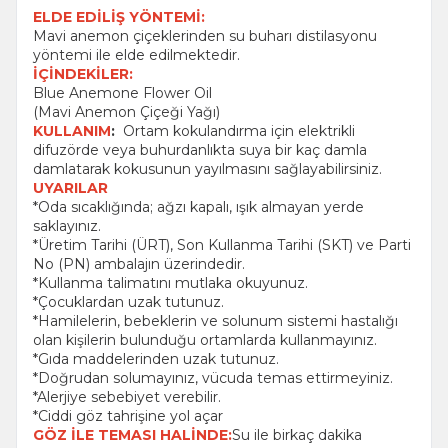
ELDE EDİLİŞ YÖNTEMİ:
Mavi anemon çiçeklerinden su buharı distilasyonu
yöntemi ile elde edilmektedir.
İÇİNDEKİLER:
Blue Anemone Flower Oil
(Mavi Anemon Çiçeği Yağı)
KULLANIM
:
Ortam kokulandırma için elektrikli
difuzörde veya buhurdanlıkta suya bir kaç damla
damlatarak kokusunun yayılmasını sağlayabilirsiniz.
UYARILAR
*Oda sıcaklığında; ağzı kapalı, ışık almayan yerde
saklayınız.
*Üretim Tarihi (ÜRT), Son Kullanma Tarihi (SKT) ve Parti
No (PN) ambalajın üzerindedir.
*Kullanma talimatını mutlaka okuyunuz.
*Çocuklardan uzak tutunuz.
*Hamilelerin, bebeklerin ve solunum sistemi hastalığı
olan kişilerin bulunduğu ortamlarda kullanmayınız.
*Gıda maddelerinden uzak tutunuz.
*Doğrudan solumayınız, vücuda temas ettirmeyiniz.
*Alerjiye sebebiyet verebilir.
*Ciddi göz tahrişine yol açar
GÖZ İLE TEMASI HALİNDE:
Su ile birkaç dakika