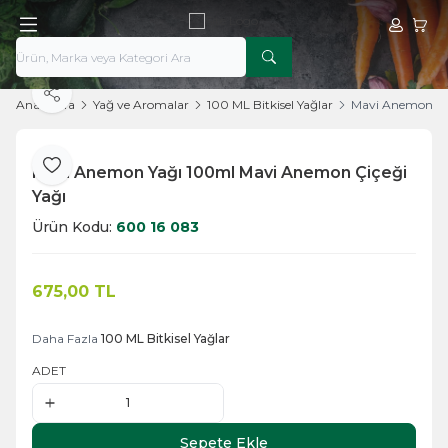
Hesabım
Sepe
Paylaş
Ana Sayfa
Yağ ve Aromalar
100 ML Bitkisel Yağlar
Mavi Anemon Ya
Mavi Anemon Yağı 100ml Mavi Anemon Çiçeği
Favoriye Ekle
Yağı
Ürün Kodu:
600 16 083
675,00
TL
Sepete Ekle
Daha Fazla
100 ML Bitkisel Yağlar
ADET
Sepete Ekle