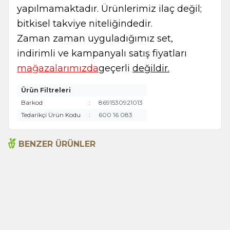
yapılmamaktadır. Ürünlerimiz ilaç değil;
bitkisel takviye niteliğindedir.
Zaman zaman uyguladığımız set,
indirimli ve kampanyalı satış fiyatları
mağazalarımızda
geçerli
değildir.
Ürün Filtreleri
Barkod
:
8691530921013
Tedarikçi Ürün Kodu
:
600 16 083
BENZER ÜRÜNLER
Acı Badem Yağı 100ml
Acı Elma Adaçayı Yağı
100ml
665,00
TL
1.315,00
TL