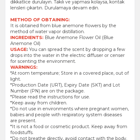
dikkatlice durulayın. Takılı ve yapması kolaysa, kontak
lensleri çıkartın. Durulamaya devam edin.
METHOD OF OBTAINING:
It is obtained from blue anemone flowers by the
method of water vapor distillation.
INGREDIENTS:
Blue Anemone Flower Oil (Blue
Anemone Oil)
USAGE
:
You can spread the scent by dropping a few
drops into the water in the electric diffuser or censer
for scenting the environment.
WARNINGS:
*At room temperature; Store in a covered place, out of
light.
*Production Date (URT), Expiry Date (SKT) and Lot
Number (PN) are on the package.
*Please read the instructions for use.
*Keep away from children.
*Do not use in environments where pregnant women,
babies and people with respiratory system diseases
are present.
*It is not a food or cosmetic product. Keep away from
foodstuffs.
*Do not breathe directly, avoid contact with the body.