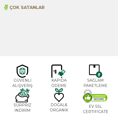
ÇOK SATANLAR
Cajun Seasoning 1000g
Biberiye Yağı 20ml
Yeni
600,00
TL
365,00
TL
GÜVENLİ
KAPIDA
SAĞLAM
ALIŞVERİŞ
ÖDEME
PAKETLEME
DOĞAL&
SÜRPRİZ
EV SSL
ORGANİK
İNDİRİM
CERTIFICATE