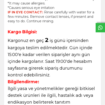
*It may cause allergies.
W
h
t
s
a
p
p
B
i
l
g
H
a
t
*Causes serious eye irritation
IF IN EYE CONTACT:
Rinse carefully with water for a
few minutes. Remove contact lenses, if present and
easy to do. Continue rinsing.
Kargo Bilgisi:
2
Kargonuz en geç
iş günü içersinden
kargoya teslim edilmektedir. Gün içinde
15:00'e kadar verilen siparişler aynı gün
içinde kargolanır. Saat 19:00'de hesabım
sayfasına girerek sipariş durumunu
kontrol edebilirsiniz.
Bilgilendirme:
İlgili yasa ve yönetmelikler gereği bitkisel
destek ürünleri ile ilgili, hastalık adı veya
endikasyon belirterek tanıtım