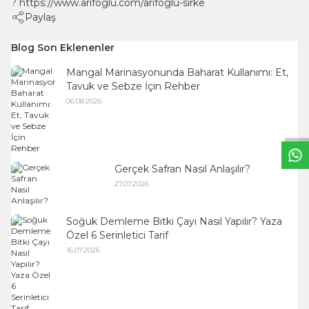
?
https://www.arifoglu.com/arifoglu-sirke
Paylaş
Blog Son Eklenenler
Mangal Marinasyonunda Baharat Kullanımı: Et,
W
h
t
s
a
p
p
B
i
l
g
H
a
t
Tavuk ve Sebze İçin Rehber
06.08.2026
Gerçek Safran Nasıl Anlaşılır?
27.07.2026
Soğuk Demleme Bitki Çayı Nasıl Yapılır? Yaza
Özel 6 Serinletici Tarif
16.07.2026