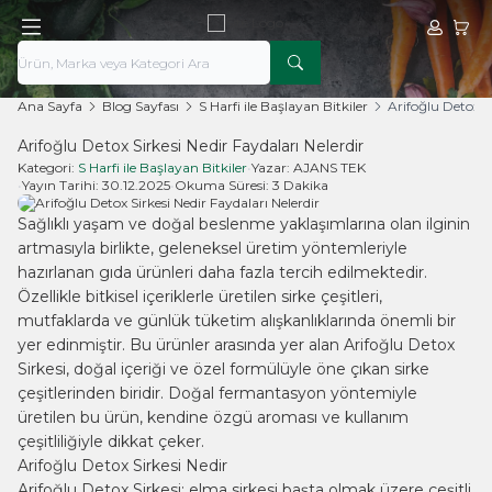
Hesabım
Sepe
Ana Sayfa
Blog Sayfası
S Harfi ile Başlayan Bitkiler
Arifoğlu Detox Si
Arifoğlu Detox Sirkesi Nedir Faydaları Nelerdir
Kategori:
S Harfi ile Başlayan Bitkiler
•
Yazar:
AJANS TEK
•
Yayın Tarihi:
30.12.2025
•
Okuma Süresi:
3 Dakika
Sağlıklı yaşam ve doğal beslenme yaklaşımlarına olan ilginin
artmasıyla birlikte, geleneksel üretim yöntemleriyle
hazırlanan gıda ürünleri daha fazla tercih edilmektedir.
Özellikle bitkisel içeriklerle üretilen sirke çeşitleri,
mutfaklarda ve günlük tüketim alışkanlıklarında önemli bir
yer edinmiştir. Bu ürünler arasında yer alan Arifoğlu Detox
Sirkesi, doğal içeriği ve özel formülüyle öne çıkan sirke
çeşitlerinden biridir. Doğal fermantasyon yöntemiyle
üretilen bu ürün, kendine özgü aroması ve kullanım
çeşitliliğiyle dikkat çeker.
Arifoğlu Detox Sirkesi Nedir
Arifoğlu Detox Sirkesi; elma sirkesi başta olmak üzere çeşitli