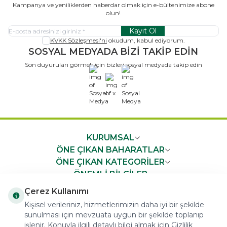
Kampanya ve yeniliklerden haberdar olmak için e-bültenimize abone
olun!
Kayıt Ol
KVKK Sözleşmesi'ni
okudum, kabul ediyorum.
SOSYAL MEDYADA BİZİ TAKİP EDİN
Son duyuruları görmek için bizleri sosyal medyada takip edin
x
KURUMSAL
ÖNE ÇIKAN BAHARATLAR
ÖNE ÇIKAN KATEGORİLER
ÖNEMLİ BİLGİLER
HIZLI ERİŞİM
Çerez Kullanımı
Kişisel verileriniz, hizmetlerimizin daha iyi bir şekilde
sunulması için mevzuata uygun bir şekilde toplanıp
işlenir. Konuyla ilgili detaylı bilgi almak için Gizlilik