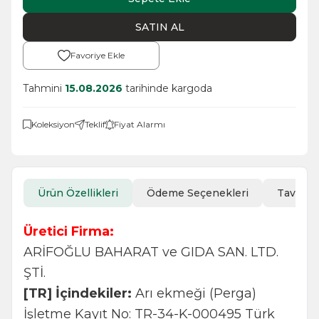
SATIN AL
Favoriye Ekle
Tahmini
15.08.2026
tarihinde kargoda
Koleksiyon
Teklif
Fiyat Alarmı
Ürün Özellikleri
Ödeme Seçenekleri
Tavsiye
Üretici Firma:
ARİFOĞLU BAHARAT ve GIDA SAN. LTD.
ŞTİ.
[TR] İçindekiler:
Arı ekmeği (Perga)
İşletme Kayıt No: TR-34-K-000495 Türk