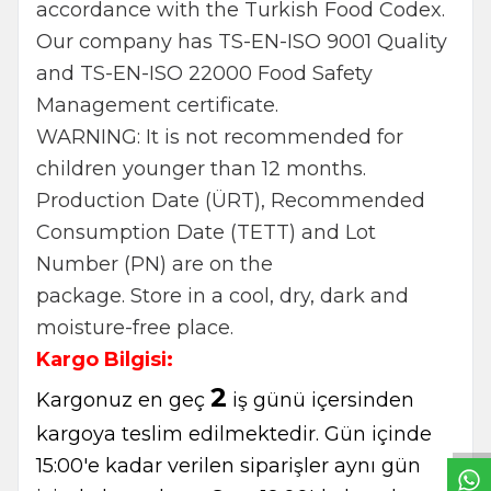
accordance with the Turkish Food Codex.
Our company has TS-EN-ISO 9001 Quality
and TS-EN-ISO 22000 Food Safety
Management certificate.
WARNING: It is not recommended for
children younger than 12 months.
Production Date (ÜRT), Recommended
Consumption Date (TETT) and Lot
Number (PN) are on the
package. Store in a cool, dry, dark and
moisture-free place.
Kargo Bilgisi:
W
h
t
s
a
p
p
B
i
l
g
H
a
t
2
Kargonuz en geç
iş günü içersinden
kargoya teslim edilmektedir. Gün içinde
15:00'e kadar verilen siparişler aynı gün