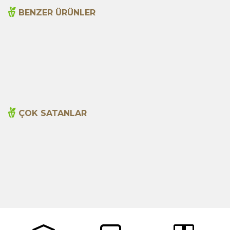
BENZER ÜRÜNLER
Arı Sütü (Saf) 40g
Polen 100g
595,00
TL
480,00
TL
ÇOK SATANLAR
Cajun Seasoning 1000g
Biberiye Yağı 20ml
Yeni
600,00
TL
365,00
TL