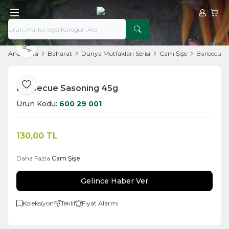
Hesabım
Sepe
Paylaş
Ana Sayfa
Baharat
Dünya Mutfakları Serisi
Cam Şişe
Barbecue 
Barbecue Sasoning 45g
Favoriye Ekle
Ürün Kodu:
600 29 001
130,00
TL
Daha Fazla
Cam Şişe
Gelince Haber Ver
Koleksiyon
Teklif
Fiyat Alarmı