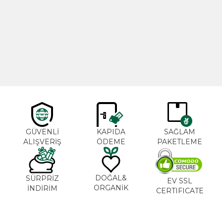
Cajun Seasoning 1000g
Biberiye Yağı 20ml
Yeni
600,00
TL
365,00
TL
GÜVENLİ
KAPIDA
SAĞLAM
ALIŞVERİŞ
ÖDEME
PAKETLEME
DOĞAL&
SÜRPRİZ
EV SSL
ORGANİK
İNDİRİM
CERTIFICATE