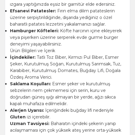
ızgara yaptığınızda eşsiz bir garnitür elde edersiniz.
Efsanevi Patatesler:
Fırın elma dilim patateslerin
üzerine serpiştirildiğinde, dışarıda yediğiniz o özel
baharatlı patates lezzetini yakalamanızı sağlar.
Hamburger Köfteleri:
Köfte harcının içine ekleyerek
veya pişerken üzerine serperek evde gurme burger
deneyimi yaşayabilirsiniz.
Ürün Bilgileri ve İçerik
İçindekiler:
Tatlı Toz Biber, Kırmızı Pul Biber, Esmer
Şeker, Kurutulmuş Soğan, Kurutulmuş Sarımsak, Tuz,
Karabiber, Kurutulmuş Domates, Buğday Lifi, Doğala
Özdeş Aroma Verici.
Saklama Koşulları:
Esmer şeker ve kurutulmuş
sebzelerin nem çekmemesi için serin, kuru ve
doğrudan güneş ışığı almayan bir yerde, ağzı sıkıca
kapalı muhafaza edilmelidir.
Alerjen Uyarısı:
İçeriğindeki buğday lifi nedeniyle
Gluten
izi içerebilir.
Uzman Tavsiyesi:
Baharatın içindeki şekerin yanıp
acılaşmaması için çok yüksek ateş yerine orta-yüksek