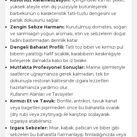
Kusursuz Karamelizasyon:
İçeriğindeki esmer şeker,
yüksek ateşte etin dış yüzeyiyle bütünleşerek
barbekünün o karakteristik tatlı-tuzlu dengesini ve
parlak dokusunu sağlar.
Zengin Sebze Harmanı:
Kurutulmuş domates, soğan
ve sarımsağın yoğun aroması, etin ve sebzelerin doğal
tadını bastırmadan derinlik katar.
Dengeli Baharat Profili:
Tatlı toz biber ve kırmızı pul
biberin yarattığı hafif sıcaklık, karabiberin keskinliğiyle
birleşerek damakta kalıcı bir iz bırakır.
Mutfakta Profesyonel Sonuçlar:
Marine işlemleriyle
saatlerce uğraşmanıza gerek kalmadan, tek bir
dokunuşla restoran kalitesinde ızgara lezzetleri
hazırlamanıza yardımcı olur.
Kullanım Alanları ve Tavsiyeler
Kırmızı Et ve Tavuk:
Bonfile, antrikot, tavuk kanat
veya bagetleri pişirmeden önce bu baharatla ovarak
(dry rub) veya zeytinyağı ile karıştırıp soslayarak
ızgaraya atabilirsiniz.
Izgara Sebzeler:
Mısır, kabak, patlıcan ve biber gibi
sebzeleri bu baharatla harmanlayıp fırınladığınızda veya