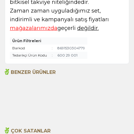
bitkisel takviye niteliğindedir.
Zaman zaman uyguladığımız set,
indirimli ve kampanyalı satış fiyatları
mağazalarımızda
geçerli
değildir.
Ürün Filtreleri
Barkod
:
8691530304779
Tedarikçi Ürün Kodu
:
600 29 001
BENZER ÜRÜNLER
Arjantin Baharatı 45g
Bami Spice Mix 45g
115,00
TL
110,00
TL
ÇOK SATANLAR