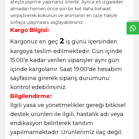
W
h
t
s
a
p
p
B
i
l
g
H
a
t
ateşte pişirme yapmanız önerilir. Ayrıca eti ızgaradan
almadan hemen önce son bir kat daha baharat
serpiştirerek kokunun ve aromanın en taze haliyle
sofraya ulaşmasını sağlayabilirsiniz.
Kargo Bilgisi:
2
Kargonuz en geç
iş günü içersinden
kargoya teslim edilmektedir. Gün içinde
15:00'e kadar verilen siparişler aynı gün
içinde kargolanır. Saat 19:00'de hesabım
sayfasına girerek sipariş durumunu
kontrol edebilirsiniz.
Bilgilendirme:
İlgili yasa ve yönetmelikler gereği bitkisel
destek ürünleri ile ilgili, hastalık adı veya
endikasyon belirterek tanıtım
yapılmamaktadır. Ürünlerimiz ilaç değil;