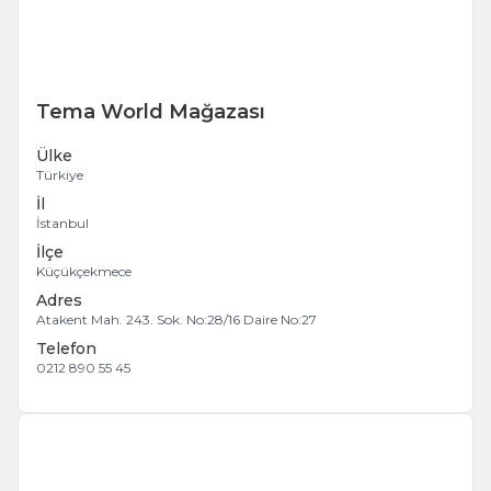
Tema World Mağazası
Ülke
Türkiye
İl
İstanbul
İlçe
Küçükçekmece
Adres
Atakent Mah. 243. Sok. No:28/16 Daire No:27
Telefon
0212 890 55 45