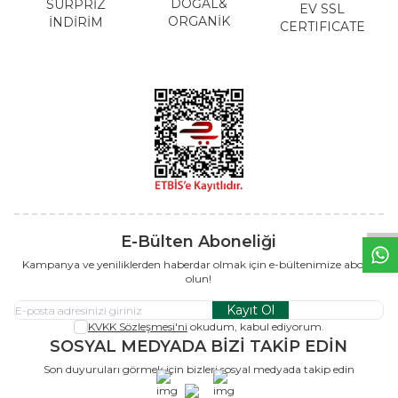
DOĞAL&
SÜRPRİZ
EV SSL
ORGANİK
İNDİRİM
CERTIFICATE
W
h
t
s
a
p
p
B
i
l
g
H
a
t
E-Bülten Aboneliği
Kampanya ve yeniliklerden haberdar olmak için e-bültenimize abone
olun!
Kayıt Ol
KVKK Sözleşmesi'ni
okudum, kabul ediyorum.
SOSYAL MEDYADA BİZİ TAKİP EDİN
Son duyuruları görmek için bizleri sosyal medyada takip edin