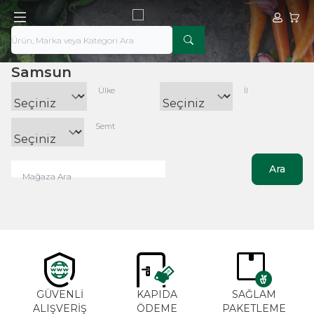
Hesabım
Sepe
Samsun
Ülke
İl
Semt
Ara
Mağaza Ara
GÜVENLİ
KAPIDA
SAĞLAM
ALIŞVERİŞ
ÖDEME
PAKETLEME