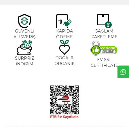
GÜVENLİ
KAPIDA
SAĞLAM
ALIŞVERİŞ
ÖDEME
PAKETLEME
W
h
t
s
a
p
p
B
i
l
g
H
a
t
DOĞAL&
SÜRPRİZ
EV SSL
ORGANİK
İNDİRİM
CERTIFICATE