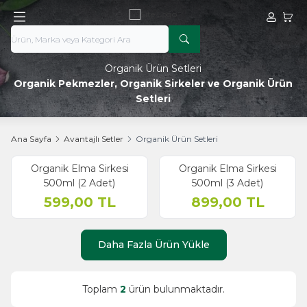
Hesabım
Sepe
Organik Ürün Setleri
Organik Pekmezler, Organik Sirkeler ve Organik Ürün
Setleri
Ana Sayfa
Avantajlı Setler
Organik Ürün Setleri
Organik Elma Sirkesi
Organik Elma Sirkesi
500ml (2 Adet)
500ml (3 Adet)
599,00
TL
899,00
TL
Daha Fazla Ürün Yükle
Toplam
2
ürün bulunmaktadır.