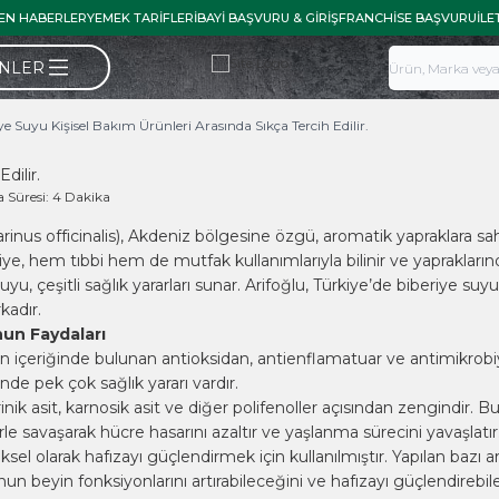
EN HABERLER
YEMEK TARIFLERI
BAYI BAŞVURU & GIRIŞ
FRANCHISE BAŞVURU
İLE
ÜNLER
ye Suyu Kişisel Bakım Ürünleri Arasında Sıkça Tercih Edilir.
dilir.
Süresi:
4 Dakika
inus officinalis), Akdeniz bölgesine özgü, aromatik yapraklara sahi
eriye, hem tıbbi hem de mutfak kullanımlarıyla bilinir ve yaprakları
uyu, çeşitli sağlık yararları sunar. Arifoğlu, Türkiye’de biberiye su
kadır.
un Faydaları
n içeriğinde bulunan antioksidan, antienflamatuar ve antimikrobi
nde pek çok sağlık yararı vardır.
nik asit, karnosik asit ve diğer polifenoller açısından zengindir. Bu 
rle savaşarak hücre hasarını azaltır ve yaşlanma sürecini yavaşlatır
sel olarak hafızayı güçlendirmek için kullanılmıştır. Yapılan bazı ar
un beyin fonksiyonlarını artırabileceğini ve hafızayı güçlendirebil