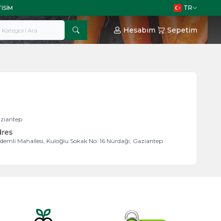
TR
TISIM
Hesabım
Sepetim
ziantep
dres
demli Mahallesi, Kuloğlu Sokak No: 16 Nurdağı, Gaziantep