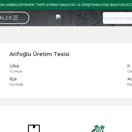
EN HABERLER
YEMEK TARIFLERI
BAYI BAŞVURU & GIRIŞ
FRANCHISE BAŞVURU
İLE
ÜNLER
Arifoğlu Üretim Tesisi
Ülke
İl
Türkiye
Ga
İlçe
A
Nurdağı
Ba