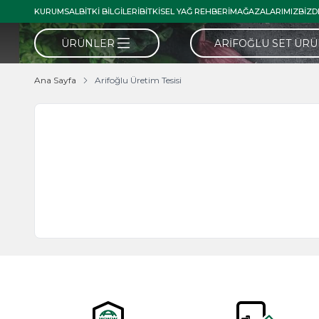
KURUMSAL
BITKI BILGILERI
BITKISEL YAĞ REHBERI
MAĞAZALARIMIZ
BIZD
ÜRÜNLER
ARIFOĞLU SET ÜR
Ana Sayfa
Arifoğlu Üretim Tesisi