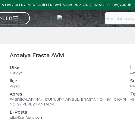
EN HABERLER
YEMEK TARIFLERI
BAYI BAŞVURU & GIRIŞ
FRANCHISE BAŞVURU
İLE
ÜNLER
Antalya Erasta AVM
Ülke
İl
Türkiye
An
İlçe
S
Kepez
FA
Adres
Te
FABRİKALAR MAH. DUMLUPINAR BUL. ERASTA NO: 49/1 İÇ KAPI
+9
NO: 97 KEPEZ / ANTALYA
E-Posta
bilgi@arifoglu.com