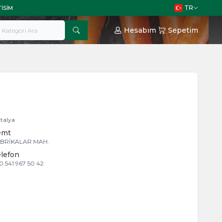
TR
TISIM
Hesabım
Sepetim
talya
emt
BRİKALAR MAH.
lefon
0 541 967 50 42