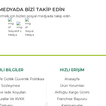
MEDYADA BİZİ TAKİP EDİN
rmek için bizleri sosyal medyada takip edin
x
Lİ BİLGİLER
HIZLI ERİŞİM
 Gizlilik Güvenlik Politikası
Anasayfa
ş Sözleşmesi
Ürün Yorumları
ve İade Koşulları
Arifoğlu Kargo Ücreti
urallar Ve KVKK
Franchise Başvuru
Delivery
Kampanyalar