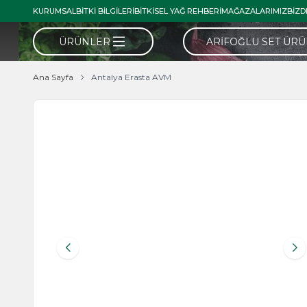
KURUMSAL
BITKI BILGILERI
BITKISEL YAĞ REHBERI
MAĞAZALARIMIZ
BIZD
ÜRÜNLER
ARIFOĞLU SET ÜR
Ana Sayfa
Antalya Erasta AVM