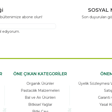
ği
SOSYAL 
-bültenimize abone olun!
Son duyuruları gö
l ediyorum.
R
ÖNE ÇIKAN KATEGORİLER
ÖNEM
Organik Ürünler
Üyelik Sözleşmesi Ve
Pastacılık Malzemeleri
Satı
Bal ve Arı Ürünleri
Garanti 
Bitkisel Yağlar
Yasal K
Bitki Çayı