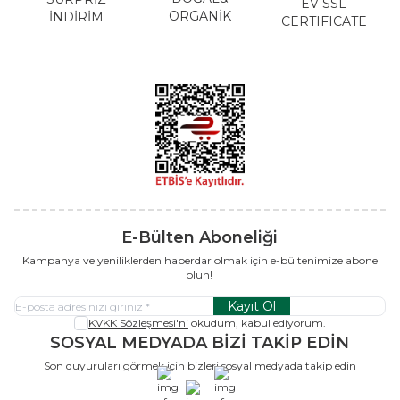
EV SSL
ORGANİK
İNDİRİM
CERTIFICATE
E-Bülten Aboneliği
Kampanya ve yeniliklerden haberdar olmak için e-bültenimize abone
olun!
Kayıt Ol
KVKK Sözleşmesi'ni
okudum, kabul ediyorum.
SOSYAL MEDYADA BİZİ TAKİP EDİN
Son duyuruları görmek için bizleri sosyal medyada takip edin