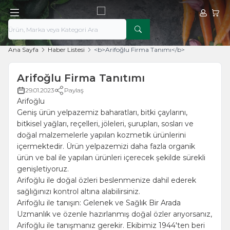
Hesabım
Sepe
Ana Sayfa
Haber Listesi
<b>Arifoğlu Firma Tanımı</b>
Arifoğlu Firma Tanıtımı
29.01.2023
Paylaş
Arifoğlu
Geniş ürün yelpazemiz baharatları, bitki çaylarını,
bitkisel yağları, reçelleri, jöleleri, şurupları, sosları ve
doğal malzemelerle yapılan kozmetik ürünlerini
içermektedir. Ürün yelpazemizi daha fazla organik
ürün ve bal ile yapılan ürünleri içerecek şekilde sürekli
genişletiyoruz.
Arifoğlu ile doğal özleri beslenmenize dahil ederek
sağlığınızı kontrol altına alabilirsiniz.
Arifoğlu ile tanışın: Gelenek ve Sağlık Bir Arada
Uzmanlık ve özenle hazırlanmış doğal özler arıyorsanız,
Arifoğlu ile tanışmanız gerekir. Ekibimiz 1944'ten beri