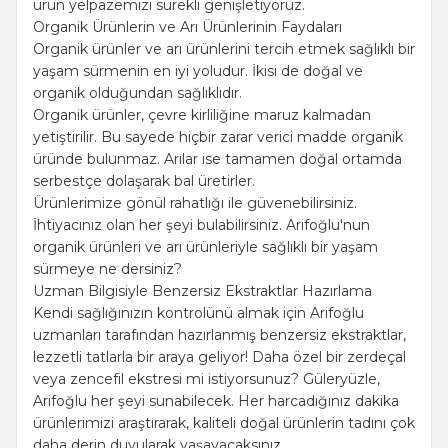
ürün yelpazemizi sürekli genişletiyoruz.
Organik Ürünlerin ve Arı Ürünlerinin Faydaları
Organik ürünler ve arı ürünlerini tercih etmek sağlıklı bir
yaşam sürmenin en iyi yoludur. İkisi de doğal ve
organik olduğundan sağlıklıdır.
Organik ürünler, çevre kirliliğine maruz kalmadan
yetiştirilir. Bu sayede hiçbir zarar verici madde organik
üründe bulunmaz. Arılar ise tamamen doğal ortamda
serbestçe dolaşarak bal üretirler.
Ürünlerimize gönül rahatlığı ile güvenebilirsiniz.
İhtiyacınız olan her şeyi bulabilirsiniz. Arifoğlu'nun
organik ürünleri ve arı ürünleriyle sağlıklı bir yaşam
sürmeye ne dersiniz?
Uzman Bilgisiyle Benzersiz Ekstraktlar Hazırlama
Kendi sağlığınızın kontrolünü almak için Arifoğlu
uzmanları tarafından hazırlanmış benzersiz ekstraktlar,
lezzetli tatlarla bir araya geliyor! Daha özel bir zerdeçal
veya zencefil ekstresi mi istiyorsunuz? Güleryüzle,
Arifoğlu her şeyi sunabilecek. Her harcadığınız dakika
ürünlerimizi araştırarak, kaliteli doğal ürünlerin tadını çok
daha derin duyularak yaşayacaksınız.