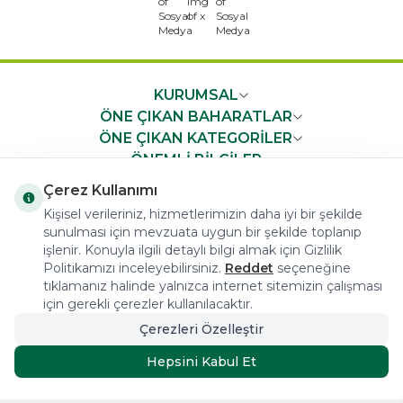
x
KURUMSAL
ÖNE ÇIKAN BAHARATLAR
ÖNE ÇIKAN KATEGORİLER
ÖNEMLİ BİLGİLER
HIZLI ERİŞİM
Çerez Kullanımı
Kişisel verileriniz, hizmetlerimizin daha iyi bir şekilde
sunulması için mevzuata uygun bir şekilde toplanıp
işlenir. Konuyla ilgili detaylı bilgi almak için Gizlilik
Politikamızı inceleyebilirsiniz.
Reddet
seçeneğine
tıklamanız halinde yalnızca internet sitemizin çalışması
COPYRIGHT © 2023 arifoglu.com ALL RIGHTS RESERVED
için gerekli çerezler kullanılacaktır.
Çerezleri Özelleştir
Tasarım ve Reklam Danışmanlığı AJANSTEK
Hepsini Kabul Et