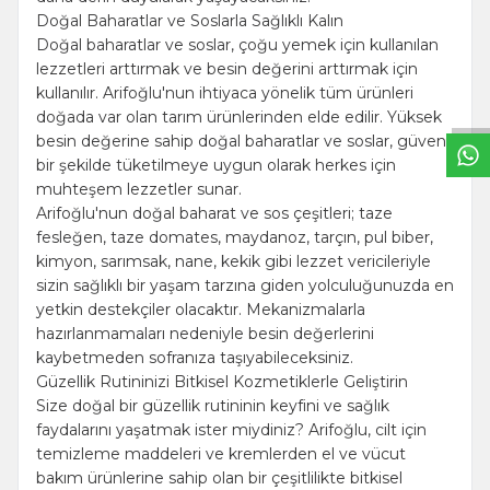
Doğal Baharatlar ve Soslarla Sağlıklı Kalın
W
h
t
s
a
p
p
B
i
l
g
H
a
t
Doğal baharatlar ve soslar, çoğu yemek için kullanılan
lezzetleri arttırmak ve besin değerini arttırmak için
kullanılır. Arifoğlu'nun ihtiyaca yönelik tüm ürünleri
doğada var olan tarım ürünlerinden elde edilir. Yüksek
besin değerine sahip doğal baharatlar ve soslar, güvenli
bir şekilde tüketilmeye uygun olarak herkes için
muhteşem lezzetler sunar.
Arifoğlu'nun doğal baharat ve sos çeşitleri; taze
fesleğen, taze domates, maydanoz, tarçın, pul biber,
kimyon, sarımsak, nane, kekik gibi lezzet vericileriyle
sizin sağlıklı bir yaşam tarzına giden yolculuğunuzda en
yetkin destekçiler olacaktır. Mekanizmalarla
hazırlanmamaları nedeniyle besin değerlerini
kaybetmeden sofranıza taşıyabileceksiniz.
Güzellik Rutininizi Bitkisel Kozmetiklerle Geliştirin
Size doğal bir güzellik rutininin keyfini ve sağlık
faydalarını yaşatmak ister miydiniz? Arifoğlu, cilt için
temizleme maddeleri ve kremlerden el ve vücut
bakım ürünlerine sahip olan bir çeşitlilikte bitkisel